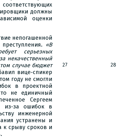
а соответствующих
ктировщики должны
ависимой оценки
ствие непогашенной
 преступления.
«В
ебует серьезных
за некачественный
этом случае бюджет
27
28
бавил вице-спикер
том году не смогли
ибок в проектной
это не единичный
леченное Сергеем
, из-за ошибок в
ьству инженерной
ания устранены и
а к срыву сроков и
.