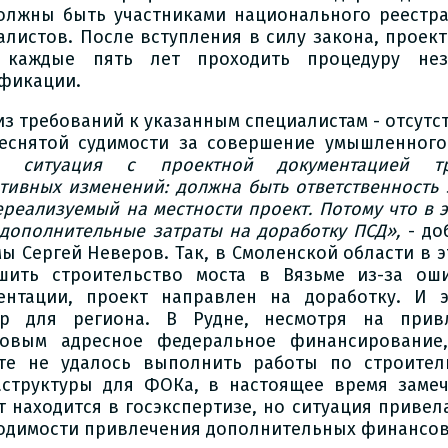
олжны быть участниками национального реестр
алистов. После вступления в силу закона, прое
 каждые пять лет проходить процедуру нез
фикации.
из требований к указанным специалистам - отсут
еснятой судимости за совершение умышленного
м ситуация с проектной документацией тр
тивных изменений: должна быть ответственность 
ереализуемый на местности проект. Потому что в 
 дополнительные затраты на доработку ПСД»,
- до
мы Сергей Неверов. Так, в Смоленской области в э
шить строительство моста в Вязьме из-за ош
ентации, проект направлен на доработку. И 
р для региона. В Рудне, несмотря на прив
овым адресное федеральное финансирование
те не удалось выполнить работы по строител
структуры для ФОКа, в настоящее время замеч
т находится в госэкспертизе, но ситуация привел
одимости привлечения дополнительных финансов