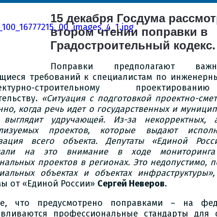
15 декабря Госдума рассмот
втором чтении поправки в
Градостроительный кодекс.
Поправки предполагают важн
щиеся требований к специалистам по инженерн
итектурно-строительному проекти
тельству.
«Ситуация с подготовкой проектно-сме
нно, когда речь идет о государственных и муницип
 выглядит удручающей. Из-за некорректных, 
лизуемых проектов, которые выдают исполн
зация всего объекта. Депутаты «Единой Росс
щали на это внимание в ходе мониторинга
нальных проектов в регионах. Это недопустимо, п
иальных объектах и объектах инфраструктуры»
мы от «Единой России»
Сергей Неверов
.
е, что предусмотрено поправками – на фед
авливаются профессиональные стандарты для с