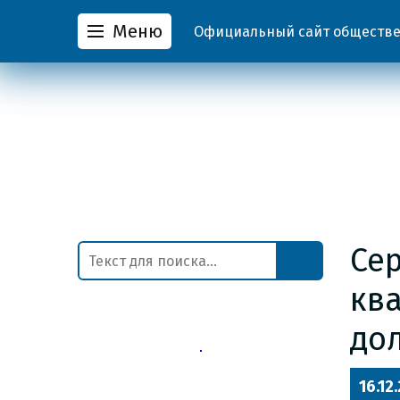
Меню
Официальный сайт обществен
Се
кв
до
16.12