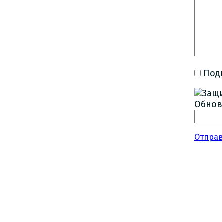
Под
Обнов
Отпра