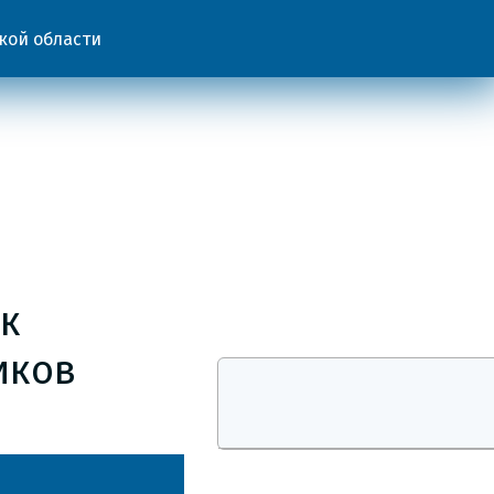
кой области
 к
иков