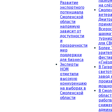
лазерн
Развитие
на слё
экспортного
Смоле
потенциала
ветера
Смоленской
Дмитр
области
принял
напрямую
Всеро
зависит от
шахма
доступности
турни
и
для СВ
прозрачности
Более 
мер
зрител
поддержки
фести
для бизнеса
«Гнёзд
Эксперты
В Гага
НОМ
светот
отметили
завод
высокую
произ
конкуренцию
мощно
на выборах в
В Смол
Смоленской
област
области
работа
сниже
админ