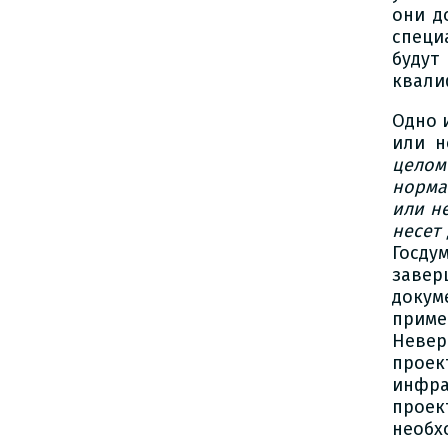
они д
специ
будут
квали
Одно 
или н
цело
норма
или н
несет
Госду
завер
докум
приме
Невер
проек
инфра
проек
необх