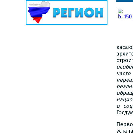
касаю
арх
строи
особе
часто
нереа
реали
обра
нацио
о соц
Госду
Перво
устан