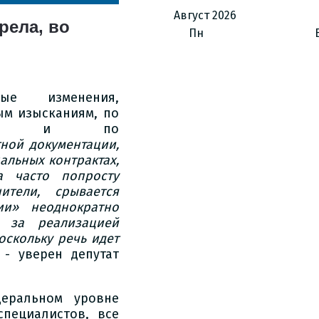
Август
2026
рела, во
Пн
ые изменения,
ым изысканиям, по
рованию и по
тной документации,
альных контрактах,
а часто попросту
ители, срывается
ии» неоднократно
 за реализацией
оскольку речь идет
,
- уверен депутат
еральном уровне
пециалистов, все