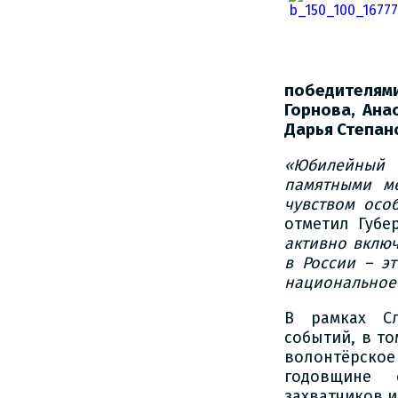
победителями
Горнова, Ана
Дарья Степано
«Юбилейный 
памятными м
чувством осо
отметил Губе
активно включ
в России – э
национальное 
В рамках Сл
событий, в т
волонтёрско
годовщине 
захватчиков и