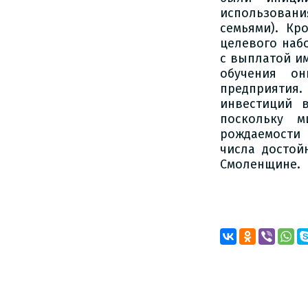
использован
семьями). Кр
целевого наб
с выплатой и
обучения о
предприяти
инвестиций 
поскольку 
рождаемости 
числа достой
Смоленщине.