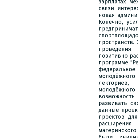
зарплатах ме
связи интере
новая админи
Конечно, уси
предприним
спортплощад
пространств. 
проведения
позитивно ра
программе "Ре
федерально
молодёжного
лекториев,
молодёжног
возможност
развивать св
данные проек
проектов для
расширения 
материнског
были иници