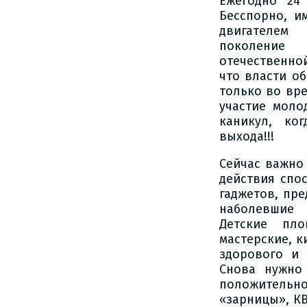
Ежегодно 24
Бесспорно, и
двигателем
поколение 
отечественно
что власти о
только во вр
участие моло
каникул, ко
выхода!!!
Сейчас важно
действия спо
гаджетов, пре
наболевшие 
Детские пло
мастерские, к
здорового и 
Снова нужно
положительно
«зарницы», КВ