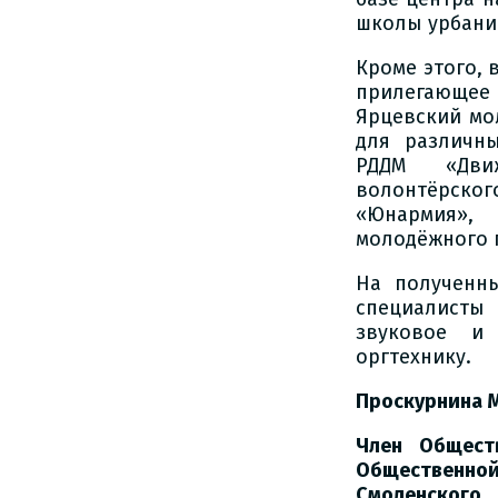
школы урбани
Кроме этого, 
прилегающее 
Ярцевский мо
для различны
РДДМ «Движ
волонтёрск
«Юнармия»,
молодёжного 
На полученн
специалист
звуковое и 
оргтехнику.
Проскурнина 
Член Общест
Общественно
Смоленского