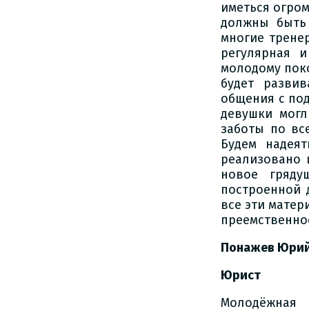
иметься огром
должны быть
многие трене
регулярная 
молодому поко
будет развив
общения с под
девушки могл
заботы по вс
Будем надеят
реализовано 
новое гряду
построенной 
все эти матер
преемственно
Понажев Юрий
Юрист
Молодёжная