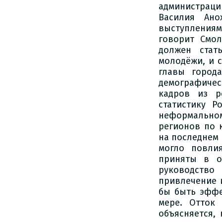
администраци
Василия Ан
выступления
говорит Смол
должен стат
молодёжи, и с
главы города
демографичес
кадров из р
статистику Р
неформально
регионов по 
на последнем 
могло повли
приняты в о
руководство
привлечение 
бы быть эффе
мере. Отток
объясняется,