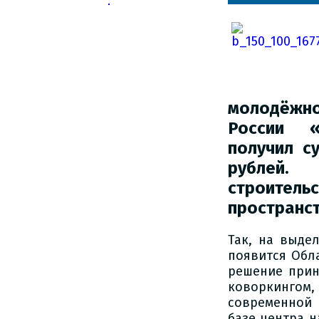
молодё
России «
получил с
рублей.
строитель
пространст
Так, на выде
появится Обл
решение прин
коворкингом,
современной
базе центра н