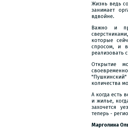
Жизнь ведь со
занимает орг
вдвойне.
Важно и пр
сверстникам
которые сей
спросом, и 
реализовать с
Открытие м
своевремен
"Пушкинский
количества м
А когда есть 
и жилье, когд
захочется у
теперь - реги
Марголина Ол