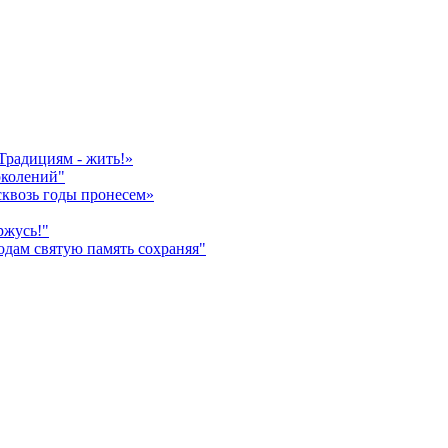
Традициям - жить!»
околений"
сквозь годы пронесем»
ржусь!"
дам святую память сохраняя"