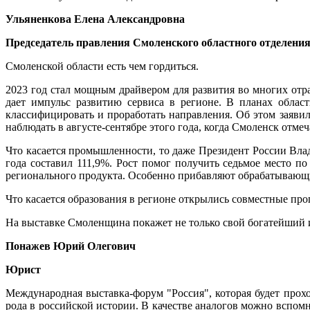
Ульяненкова Елена Александровна
Председатель правления Смоленского областного отделени
Смоленской области есть чем гордиться.
2023 год стал мощным драйвером для развития во многих отра
дает импульс развитию сервиса в регионе. В планах област
классифицировать и проработать направления. Об этом заяви
наблюдать в августе-сентябре этого года, когда Смоленск отме
Что касается промышленности, то даже Президент России Вл
года составил 111,9%. Рост помог получить седьмое место п
регионального продукта. Особенно прибавляют обрабатывающие 
Что касается образования в регионе открылись совместные п
На выставке Смоленщина покажет не только свой богатейший и
Понажев Юрий Олегович
Юрист
Международная выставка-форум "Россия", которая будет прохо
рода в российской истории. В качестве аналогов можно всп