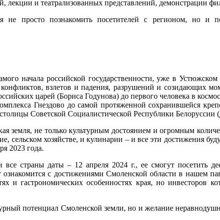
ий, лекции и театрализованных представлений, демонстрации фи
ся не просто познакомить посетителей с регионом, но и 
амого начала российской государственности, уже в Устюжском 
 конфликтов, взлетов и падения, разрушений и созидающих мом
 российских царей (Бориса Годунова) до первого человека в косм
 комплекса Гнездово до самой протяженной сохранившейся креп
 столицы Советской Социалистической Республики Белоруссии (де
ая земля, не только культурным достоянием и огромным количе
, сельском хозяйстве, и кулинарии – и все эти достижения бу
ря 2023 года.
 все страны даты – 12 апреля 2024 г., ее смогут посетить д
т ознакомится с достижениями Смоленской области в нашем пав
ях и гастрономических особенностях края, но инвесторов ко
ьтурный потенциал Смоленской земли, но и желание неравнодушн