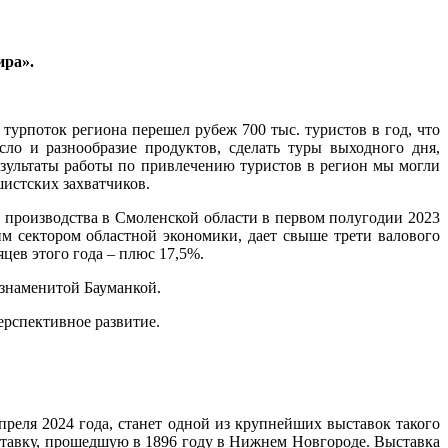
ира».
турпоток региона перешел рубеж 700 тыс. туристов в год, что
сло и разнообразие продуктов, сделать туры выходного дня,
езультаты работы по привлечению туристов в регион мы могли
шистских захватчиков.
производства в Смоленской области в первом полугодии 2023
им сектором областной экономики, дает свыше трети валового
цев этого года – плюс 17,5%.
 знаменитой Бауманкой.
ерспективное развитие.
преля 2024 года, станет одной из крупнейших выставок такого
тавку, прошедшую в 1896 году в Нижнем Новгороде. Выставка