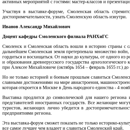
активных мероприятий с гостями: мастер-классов и презентац
Участвуя в выставке-форуме, Смоленская область стремит
достопримечательности, узнать Смоленскую область изнутри.
Иванов Александр Михайлович
Доцент кафедры Смоленского филиала РАНХиГС
Смоленск и Смоленская область вошли в историю страны с с
дальнейшем Смоленская земля претерпевала множество войн,
гордиться и восхищаться. От науки до культуры, от одного из
и образования древнерусского государства археологического
при Алексее Михайловиче (октябрь 1654 – февраль 1655 гг.) до
Но не только историей и боевым прошлым славиться Смоленск
славными достижениями на мире авиастроения, машиностроение
которая откроется в Москве в День народного единства - 4 нояб
Выставка продлится до символической для нашего региона и
представителей иностранных государств. Все желающие могу
туристов, желающих лично убедится в достопримечательност
предприятиями региона.
Эта выставка-форум сможет показать не только историко-кул
все самое лучшее чем владеет и славиться Смоленский край.