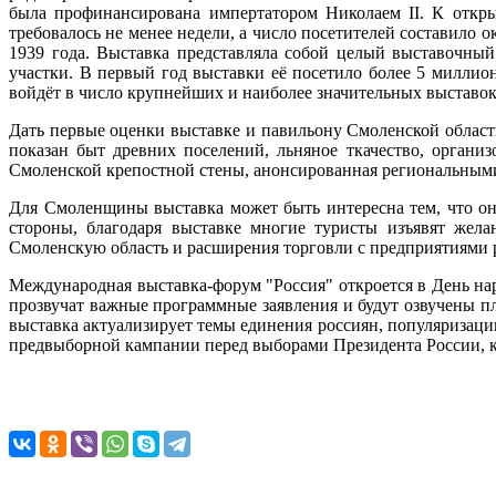
была профинансирована импертатором Николаем II. К откр
требовалось не менее недели, а число посетителей составило
1939 года. Выставка представляла собой целый выставочный
участки. В первый год выставки её посетило более 5 миллио
войдёт в число крупнейших и наиболее значительных выставок
Дать первые оценки выставке и павильону Смоленской област
показан быт древних поселений, льняное ткачество, орган
Смоленской крепостной стены, анонсированная региональными 
Для Смоленщины выставка может быть интересна тем, что он
стороны, благодаря выставке многие туристы изъявят жела
Смоленскую область и расширения торговли с предприятиями 
Международная выставка-форум "Россия" откроется в День нар
прозвучат важные программные заявления и будут озвучены пл
выставка актуализирует темы единения россиян, популяризаци
предвыборной кампании перед выборами Президента России, ко