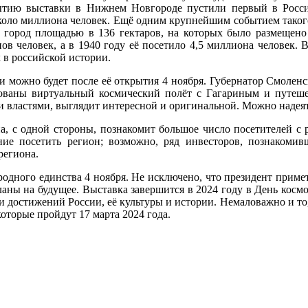
ытию выставки в Нижнем Новгороде пустили первый в России
 около миллиона человек. Ещё одним крупнейшим событием таког
 город площадью в 136 гектаров, на которых было размещено
нов человек, а в 1940 году её посетило 4,5 миллиона человек.
 в российской истории.
и можно будет после её открытия 4 ноября. Губернатор Смоленс
изованы виртуальный космический полёт с Гагариным и путеш
властями, выглядит интересной и оригинальной. Можно надеять
а, с одной стороны, познакомит большое число посетителей с 
ние посетить регион; возможно, ряд инвесторов, познакомив
региона.
одного единства 4 ноября. Не исключено, что президент примет 
аны на будущее. Выставка завершится в 2024 году в День косм
и достижений России, её культуры и истории. Немаловажно и то,
торые пройдут 17 марта 2024 года.