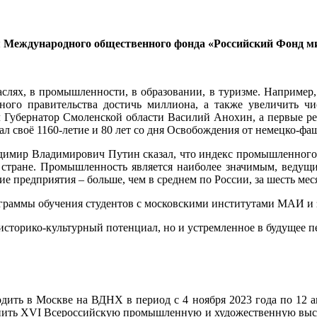
я Международного общественного фонда «Российский Фонд м
слях, в промышленности, в образовании, в туризме. Например, 
ного правительства достичь миллиона, а также увеличить чи
л Губернатор Смоленской области Василий Анохин, а первые р
чал своё 1160-летие и 80 лет со дня Освобождения от немецко-фа
адимир Владимирович Путин сказал, что индекс промышленного 
о стране. Промышленность является наиболее значимым, ведущ
предприятия – больше, чем в среднем по России, за шесть меся
рограммы обучения студентов с московскими институтами МАИ и
сторико-культурный потенциал, но и устремленное в будущее п
дить в Москве на ВДНХ в период с 4 ноября 2023 года по 12 а
омнить XVI Всероссийскую промышленную и художественную выс