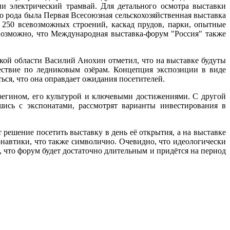
 электрический трамвай. Для детального осмотра выставки
о рода была Первая Всесоюзная сельскохозяйственная выставка
 250 всевозможных строений, каскад прудов, парки, опытные
 Возможно, что Международная выставка-форум "Россия" также
кой области Василий Анохин отметил, что на выставке будуты
ествие по ледниковым озёрам. Концепция экспозиции в виде
ся, что она оправдает ожидания посетителей.
регином, его культурой и ключевыми достижениями. С другой
шись с экспонатами, рассмотрят варианты инвестирования в
решение посетить выставку в день её открытия, а на выставке
онавтики, что также символично. Очевидно, что идеологически
 что форум будет достаточно длительным и придётся на период