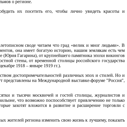
льмов о регионе.
побудить их посетить его, чтобы лично увидеть красоты и
летописном своде читаем что град «велик и мног людьми». В
ентов, она имеет богатую историю, нашим землякам есть чем
осе (Юрия Гагарина), от крупнейшего памятника эпохи викингов
остной стены, от временной столицы российского государства
кабре 1918 – январе 1919 гг.).
ством достопримечательностей различных эпох и стилей. Но и
дут представлены на Международной выставке-форуме "Россия",
есятки и тысячи москвичей и гостей столицы, журналистов и
ильоне, что возможно поспособствует привлечению не только
торые захотят вложится в развитие и расширение торговли с
ых жителей региона изменить свою жизнь к лучшему, показать