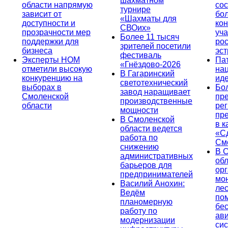
шахматном
области напрямую
сос
турнире
зависит от
бо
«Шахматы для
доступности и
кон
СВОих»
прозрачности мер
уча
Более 11 тысяч
поддержки для
ро
зрителей посетили
бизнеса
эс
фестиваль
Эксперты НОМ
Па
«Гнёздово-2026
отметили высокую
на
В Гагаринский
конкуренцию на
ид
светотехнический
выборах в
Бо
завод наращивает
Смоленской
пр
производственные
области
ре
мощности
пр
В Смоленской
в к
области ведется
«С
работа по
См
снижению
В 
административных
об
барьеров для
ор
предпринимателей
мо
Василий Анохин:
лес
Ведём
по
планомерную
бе
работу по
ав
модернизации
си