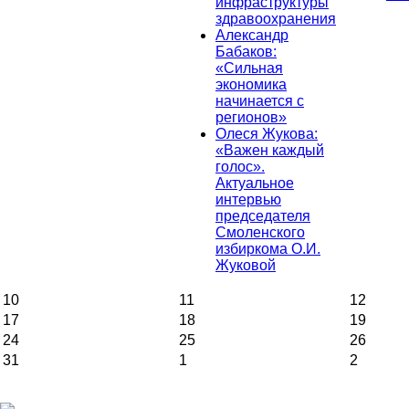
инфраструктуры
здравоохранения
Александр
Бабаков:
«Сильная
экономика
начинается с
регионов»
Олеся Жукова:
«Важен каждый
голос».
Актуальное
интервью
председателя
Смоленского
избиркома О.И.
Жуковой
10
11
12
17
18
19
24
25
26
31
1
2