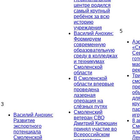
центре родился
самый крупный
ребёнок за всю
историю
учреждения
5
Василий Анохин:
Формируем
Аэ
современную
«С
образовательную
Се
среду в колледжах
гот
и техникумах
ма
Смоленской
ре
области
Тр
В Смоленской
см
области впервые
пр
проведена
об
лазерная
дл
операция на
кр
3
слёзных путях
па
Смоленский
Василий Анохин:
иг
ветеран СВО
Развитие
8 а
Дмитрий Кирюшин
экспортного
См
принял участие во
потенциала
пл
Всероссийском
Смоленской
Ле