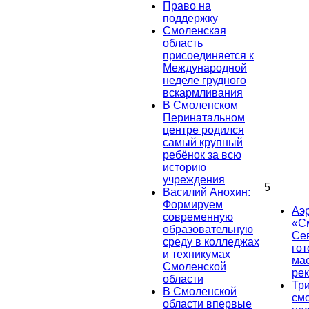
Право на
поддержку
Смоленская
область
присоединяется к
Международной
неделе грудного
вскармливания
В Смоленском
Перинатальном
центре родился
самый крупный
ребёнок за всю
историю
учреждения
5
Василий Анохин:
Формируем
Аэ
современную
«С
образовательную
Се
среду в колледжах
гот
и техникумах
ма
Смоленской
ре
области
Тр
В Смоленской
см
области впервые