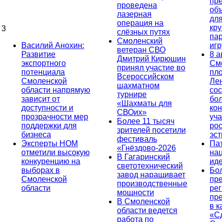
пр
проведена
об
лазерная
дл
операция на
кр
3
слёзных путях
па
Смоленский
Василий Анохин:
иг
ветеран СВО
Развитие
8 а
Дмитрий Кирюшин
экспортного
См
принял участие во
потенциала
пл
Всероссийском
Смоленской
Ле
шахматном
области напрямую
сос
турнире
зависит от
бо
«Шахматы для
доступности и
кон
СВОих»
прозрачности мер
уча
Более 11 тысяч
поддержки для
ро
зрителей посетили
бизнеса
эс
фестиваль
Эксперты НОМ
Па
«Гнёздово-2026
отметили высокую
на
В Гагаринский
конкуренцию на
ид
светотехнический
выборах в
Бо
завод наращивает
Смоленской
пр
производственные
области
ре
мощности
пр
В Смоленской
в к
области ведется
«С
работа по