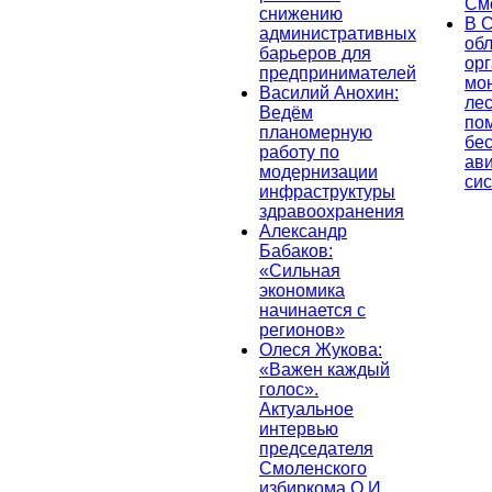
См
снижению
В 
административных
об
барьеров для
ор
предпринимателей
мо
Василий Анохин:
лес
Ведём
по
планомерную
бе
работу по
ав
модернизации
си
инфраструктуры
здравоохранения
Александр
Бабаков:
«Сильная
экономика
начинается с
регионов»
Олеся Жукова:
«Важен каждый
голос».
Актуальное
интервью
председателя
Смоленского
избиркома О.И.