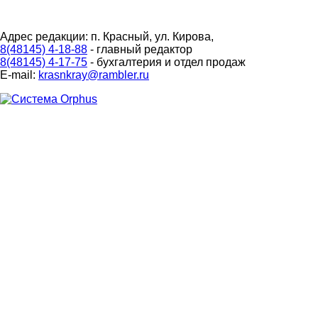
Адрес редакции: п. Красный, ул. Кирова,
8(48145) 4-18-88
- главный редактор
8(48145) 4-17-75
- бухгалтерия и отдел продаж
E-mail:
krasnkray@rambler.ru