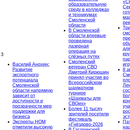
«С
образовательную
Се
среду в колледжах
гот
и техникумах
ма
Смоленской
ре
области
Тр
В Смоленской
см
области впервые
пр
проведена
об
лазерная
дл
операция на
кр
3
слёзных путях
па
Смоленский
Василий Анохин:
иг
ветеран СВО
Развитие
8 а
Дмитрий Кирюшин
экспортного
См
принял участие во
потенциала
пл
Всероссийском
Смоленской
Ле
шахматном
области напрямую
сос
турнире
зависит от
бо
«Шахматы для
доступности и
кон
СВОих»
прозрачности мер
уча
Более 11 тысяч
поддержки для
ро
зрителей посетили
бизнеса
эс
фестиваль
Эксперты НОМ
Па
«Гнёздово-2026
отметили высокую
на
В Гагаринский