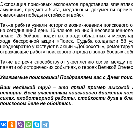
Экспозиция поисковых экспонатов представила впечатляю
амуниция, предметы быта, медальоны, документы времен
символами победы и стойкости войск.
Также ребята узнали историю возникновения поискового 
на сегодняшний день 16 членов, из них 8 несовершенноле
земле, 26 бойцов, поднятых в ходе областных и междуна
ходе бессрочной акции «Поиск. Судьба солдата»и 58 у
неоднократно участвуют в акции «Доброхоты», ремонтируя
отражающие работу поискового отряда в зонах боевых соб
Такие встречи способствуют укреплению связи между по
памяти об исторических событиях, о героях Великой Отече
Уважаемые поисковики! Поздравляем вас с Днем пои
Ваш нелёгкий труд –
это яркий пример высокой 
истории.
Всем участникам
поискового движения
пож
силах, плодотворной работы, стойкости духа
в бл
поисковом деле не обойтись.