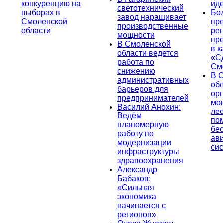
конкуренцию на
ид
светотехнический
выборах в
Бо
завод наращивает
Смоленской
пр
производственные
области
ре
мощности
пр
В Смоленской
в к
области ведется
«С
работа по
См
снижению
В 
административных
об
барьеров для
ор
предпринимателей
мо
Василий Анохин:
лес
Ведём
по
планомерную
бе
работу по
ав
модернизации
си
инфраструктуры
здравоохранения
Александр
Бабаков:
«Сильная
экономика
начинается с
регионов»