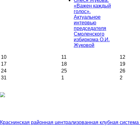
Олеся Жукова:
«Важен каждый
голос».
Актуальное
интервью
председателя
Смоленского
избиркома О.И.
Жуковой
10
11
12
17
18
19
24
25
26
31
1
2
Краснинская районная централизованная клубная система