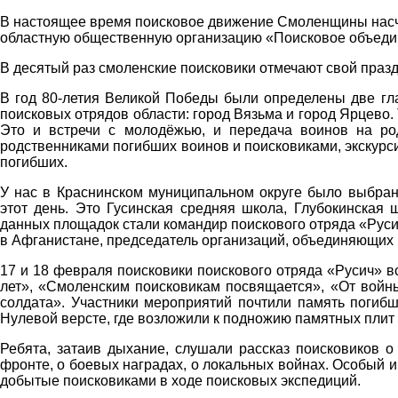
В настоящее время поисковое движение Смоленщины насч
областную общественную организацию «Поисковое объеди
В десятый раз смоленские поисковики отмечают свой празд
В год 80-летия Великой Победы были определены две гл
поисковых отрядов области: город Вязьма и город Ярцево
Это и встречи с молодёжью, и передача воинов на ро
родственниками погибших воинов и поисковиками, экскурси
погибших.
У нас в Краснинском муниципальном округе было выбран
этот день. Это Гусинская средняя школа, Глубокинская
данных площадок стали командир поискового отряда «Русич
в Афганистане, председатель организаций, объединяющих
17 и 18 февраля поисковики поискового отряда «Русич» 
лет», «Смоленским поисковикам посвящается», «От войны
солдата». Участники мероприятий почтили память погиб
Нулевой версте, где возложили к подножию памятных плит 
Ребята, затаив дыхание, слушали рассказ поисковиков о
фронте, о боевых наградах, о локальных войнах. Особый 
добытые поисковиками в ходе поисковых экспедиций.