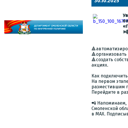
30.10.2025
У
по
«П
э
🔺автоматизиров
🔺организовать
🔺создать собс
акциях.
Как подключить
На первом этап
разместившим п
Перейдите в раз
📲 Напоминаем,
Смоленской обл
в MAX. Подписыв