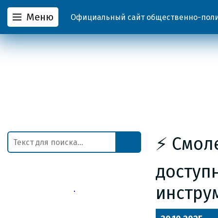
Меню
Официальный сайт общественно-полит
⚡️ Смол
доступ
инстру