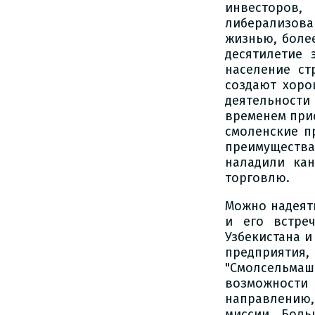
инвесторов
либерализова
жизнью, боле
десятилетие 
население ст
создают хоро
деятельности 
временем при
смоленские п
преимущества
наладили кан
торговлю.
Можно надеять
и его встре
Узбекистана и
предприяти
"Смолсельма
возможности
направлению,
миссии. Боль