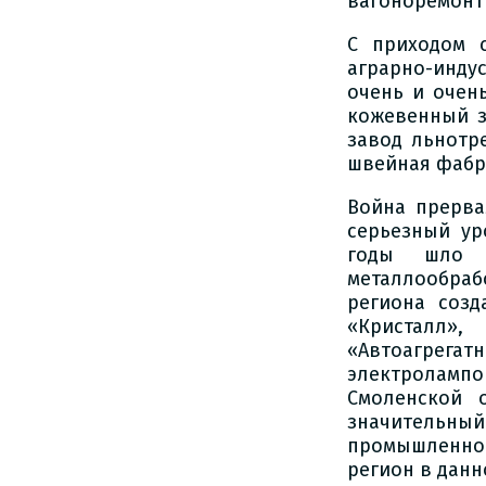
вагоноремонт
С приходом 
аграрно-инду
очень и очен
кожевенный з
завод льнотр
швейная фабри
Война прерва
серьезный ур
годы шло а
металлообра
региона созд
«Кристалл»
«Автоагрега
электролампо
Смоленской 
значительны
промышленнос
регион в данн