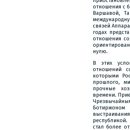
приостановл
отношения с 
Варшавой, Та
международну
связей Аппара
годах предст
отношения со
ориентирован
нулю.
В этих усло
отношений с
которыми Ро
прошлого, м
прочные хоз
времени. Прие
Чрезвычайны
Ботиржоном 
выстраивания
республикой.
стал более о