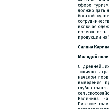
сфере туризм
должно дать 
богатой куль
сотрудничест
включая одежд
возможность
продукции из 
Силина Карин
Молодой поли
С древнейши
типично агр
началом перв
выведения п
глубь страны
сельскохозя
Калинина на
Рижские глав