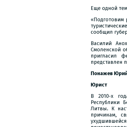
Еще одной тем
«Подготовим 
туристическ
сообщил губе
Василий Ано
Смоленской о
пригласил ф
представлен п
Понажев Юрий
Юрист
В 2010-х го
Республики Б
Литвы. К на
причинам, с
ухудшившей