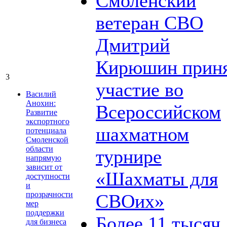
Смоленский
ветеран СВО
Дмитрий
Кирюшин прин
3
участие во
Василий
Анохин:
Всероссийском
Развитие
экспортного
шахматном
потенциала
Смоленской
области
турнире
напрямую
зависит от
«Шахматы для
доступности
и
прозрачности
СВОих»
мер
поддержки
Более 11 тысяч
для бизнеса