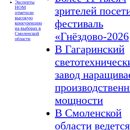
Эксперты
зрителей посет
НОМ
отметили
высокую
фестиваль
конкуренцию
на выборах в
«Гнёздово-2026
Смоленской
области
В Гагаринский
светотехническ
завод наращива
производствен
мощности
В Смоленской
области ведется