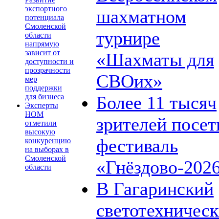
экспортного
шахматном
потенциала
Смоленской
турнире
области
напрямую
зависит от
«Шахматы для
доступности и
прозрачности
СВОих»
мер
поддержки
для бизнеса
Более 11 тысяч
Эксперты
НОМ
зрителей посет
отметили
высокую
фестиваль
конкуренцию
на выборах в
Смоленской
«Гнёздово-202
области
В Гагаринский
светотехничес