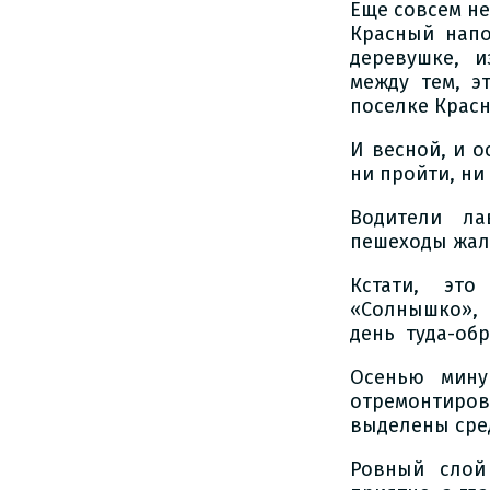
Еще совсем не
Красный напо
деревушке, 
между тем, э
поселке Крас
И весной, и о
ни пройти, ни
Водители л
пешеходы жал
Кстати, это
«Солнышко»,
день туда-обр
Осенью мину
отремонтиров
выделены сред
Ровный слой 