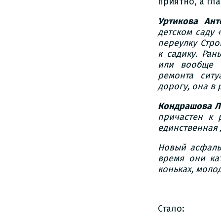
приятно, а гл
Уртикова Ант
детском саду 
переулку Стро
к садику. Ра
или вообще 
ремонта ситу
дорогу, она в
Кондрашова Л
причастен к 
единственная 
Новый асфальт
время они ка
коньках, моло
Стало: