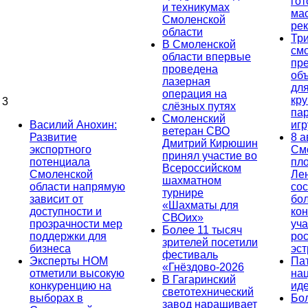
гот
и техникумах
ма
Смоленской
ре
области
Тр
В Смоленской
см
области впервые
пр
проведена
об
лазерная
дл
операция на
кр
3
слёзных путях
па
Смоленский
Василий Анохин:
иг
ветеран СВО
Развитие
8 а
Дмитрий Кирюшин
экспортного
См
принял участие во
потенциала
пл
Всероссийском
Смоленской
Ле
шахматном
области напрямую
сос
турнире
зависит от
бо
«Шахматы для
доступности и
кон
СВОих»
прозрачности мер
уча
Более 11 тысяч
поддержки для
ро
зрителей посетили
бизнеса
эс
фестиваль
Эксперты НОМ
Па
«Гнёздово-2026
отметили высокую
на
В Гагаринский
конкуренцию на
ид
светотехнический
выборах в
Бо
завод наращивает