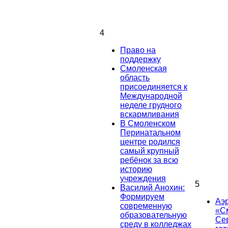
4
Право на
поддержку
Смоленская
область
присоединяется к
Международной
неделе грудного
вскармливания
В Смоленском
Перинатальном
центре родился
самый крупный
ребёнок за всю
историю
учреждения
5
Василий Анохин:
Формируем
Аэ
современную
«С
образовательную
Се
среду в колледжах