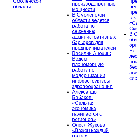
Смоленской
пр
производственные
области
ре
мощности
пр
В Смоленской
в к
области ведется
«С
работа по
См
снижению
В 
административных
об
барьеров для
ор
предпринимателей
мо
Василий Анохин:
лес
Ведём
по
планомерную
бе
работу по
ав
модернизации
си
инфраструктуры
здравоохранения
Александр
Бабаков:
«Сильная
экономика
начинается с
регионов»
Олеся Жукова:
«Важен каждый
голос».