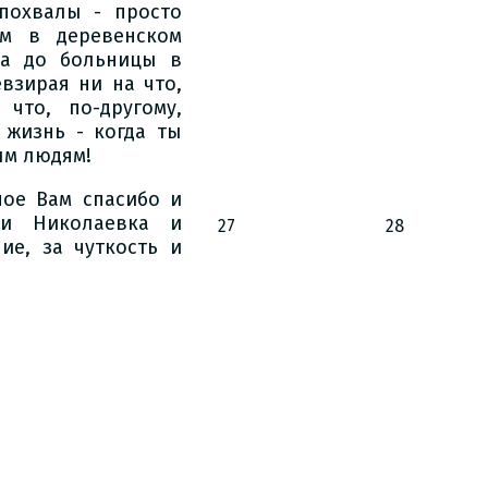
похвалы - просто
ом в деревенском
 а до больницы в
евзирая ни на что,
что, по-другому,
 жизнь - когда ты
ым людям!
ое Вам спасибо и
ни Николаевка и
27
28
ие, за чуткость и