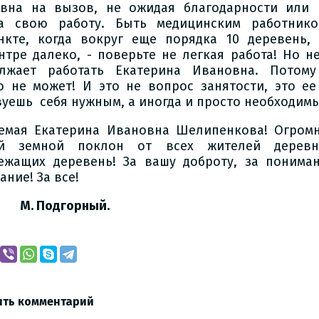
вна на вызов, не ожидая благодарности или 
а свою работу. Быть медицинским работник
нкте, когда вокруг еще порядка 10 деревень,
нтре далеко, - поверьте не легкая работа! Но н
лжает работать Екатерина Ивановна. Потому 
о не может! И это не вопрос занятости, это ее
вуешь себя нужным, а иногда и просто необходим
емая Екатерина Ивановна Шелипенкова! Огромн
ий земной поклон от всех жителей дерев
ежащих деревень! За вашу доброту, за пониман
ние! За все!
Подгорный.
ить комментарий