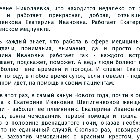
евне Николаевка, что находится недалеко от 
т и работает прекрасная, добрая, отзыв
енкова Екатерина Ивановна. Работает Екат
енском медпункте.
ь каждый знает, что работа в сфере медицины
тдачи, понимания, внимания, да и просто с
рина Ивановна работает так - каждого вст
шает, подскажет, поможет. А ведь люди болеют 
болеют вне времени и погоды. И спешит Екат
погоду, в любое время суток, если повезет - подв
шком идет, на помощь к своим пациентам.
 в этот раз, в самый канун Нового года, почти в 
а к Екатерине Ивановне Шелипенковой женщи
и - заболел ее племянник. Екатерина Ивановн
сь, взяла чемоданчик первой помощи и пошла 
о в половине двенадцатого ночи, оказав необ
это не единичный случай. Сколько раз, невзирая
у, захватив чемоданчик с красным крестом, у