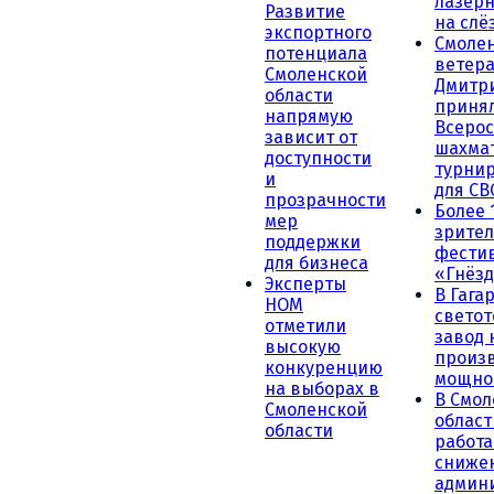
лазерн
Развитие
на слё
экспортного
Смоле
потенциала
ветера
Смоленской
Дмитр
области
принял
напрямую
Всеро
зависит от
шахма
доступности
турни
и
для СВ
прозрачности
Более 
мер
зрител
поддержки
фести
для бизнеса
«Гнёзд
Эксперты
В Гага
НОМ
светот
отметили
завод
высокую
произ
конкуренцию
мощно
на выборах в
В Смол
Смоленской
област
области
работа
сниже
админ