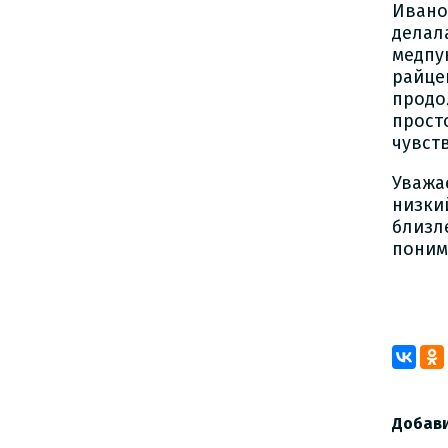
Ивано
делал
медпу
райце
продо
прост
чувст
Уважа
низк
близл
понима
М. 
Добав