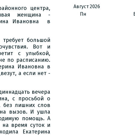
Август
2026
районного центра,
Пн
чивая женщина -
ерина Ивановна в
 требует большой
очувствия. Вот и
ретит с улыбкой,
не по расписанию.
ерина Ивановна в
езут, а если нет -
одиннадцать вечера
на, с просьбой о
а без лишних слов
на вызов. И ушла
ходимую помощь. А
 на время суток и
ходила Екатерина