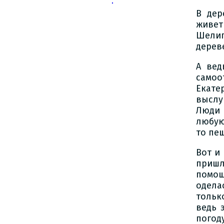
В дер
живе
Шелип
дерев
А вед
самоо
Екате
выслу
Люди 
любую 
то пе
Вот и
пришл
помощ
одела
тольк
ведь 
погод