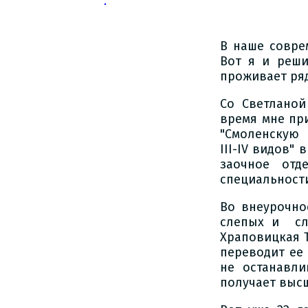
В наше совре
Вот я и реши
проживает ря
Со Светлано
время мне при
"Смоленскую
III-IV видов"
заочное отд
специальност
Во внеурочно
слепых и сл
Храповицкая Т
переводит ее
не останавли
получает выс