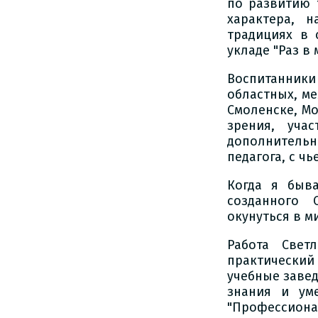
по развитию 
характера, 
традициях в 
укладе "Раз в
Воспитанники
областных, ме
Смоленске, Мо
зрения, уча
дополнительн
педагога, с ч
Когда я быв
созданного 
окунуться в м
Работа Свет
практически
учебные заве
знания и ум
"Профессион