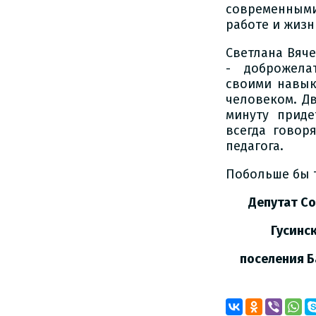
современным
работе и жизн
Светлана Вяче
- доброжелат
своими навык
человеком. Д
минуту приде
всегда говор
педагога.
Побольше бы 
Депутат Сов
Гусинского
поселения Ба