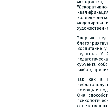
мотористка
"Декоратив
квалификаци
колледж легк
моделировани
художественн
Энергия пед
благоприятну
Воспитание у
педагога. У
педагогическ
субъекта соб
выбор, приним
Так как в ш
неблагополуч
помощь и под
Она способс
психологичес
ответственн