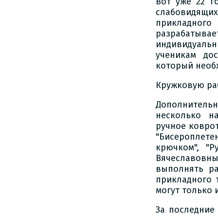
Вот уже 22 г
слабовидящи
прикладного
разрабатыв
индивидуальн
ученикам до
который необ
Кружковую раб
Дополнитель
несколько на
ручное ковро
"Бисероплет
крючком", "Р
Вячеславовн
выполнять р
прикладного 
могут только 
За последние