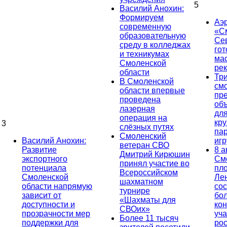
5
Василий Анохин:
Формируем
Аэ
современную
«С
образовательную
Се
среду в колледжах
гот
и техникумах
ма
Смоленской
ре
области
Тр
В Смоленской
см
области впервые
пр
проведена
об
лазерная
дл
операция на
кр
3
слёзных путях
па
Смоленский
Василий Анохин:
иг
ветеран СВО
Развитие
8 а
Дмитрий Кирюшин
экспортного
См
принял участие во
потенциала
пл
Всероссийском
Смоленской
Ле
шахматном
области напрямую
сос
турнире
зависит от
бо
«Шахматы для
доступности и
кон
СВОих»
прозрачности мер
уча
Более 11 тысяч
поддержки для
ро