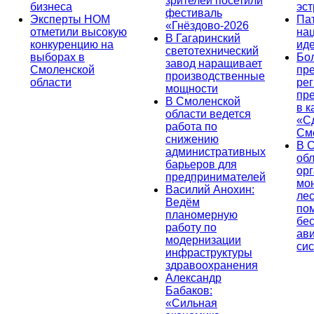
зрителей посетили
бизнеса
эс
фестиваль
Эксперты НОМ
Па
«Гнёздово-2026
отметили высокую
на
В Гагаринский
конкуренцию на
ид
светотехнический
выборах в
Бо
завод наращивает
Смоленской
пр
производственные
области
ре
мощности
пр
В Смоленской
в к
области ведется
«С
работа по
См
снижению
В 
административных
об
барьеров для
ор
предпринимателей
мо
Василий Анохин:
лес
Ведём
по
планомерную
бе
работу по
ав
модернизации
си
инфраструктуры
здравоохранения
Александр
Бабаков:
«Сильная