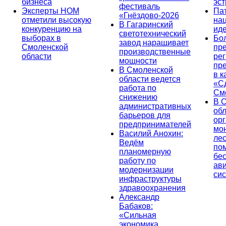
бизнеса
эс
фестиваль
Эксперты НОМ
Па
«Гнёздово-2026
отметили высокую
на
В Гагаринский
конкуренцию на
ид
светотехнический
выборах в
Бо
завод наращивает
Смоленской
пр
производственные
области
ре
мощности
пр
В Смоленской
в к
области ведется
«С
работа по
См
снижению
В 
административных
об
барьеров для
ор
предпринимателей
мо
Василий Анохин:
лес
Ведём
по
планомерную
бе
работу по
ав
модернизации
си
инфраструктуры
здравоохранения
Александр
Бабаков:
«Сильная
экономика