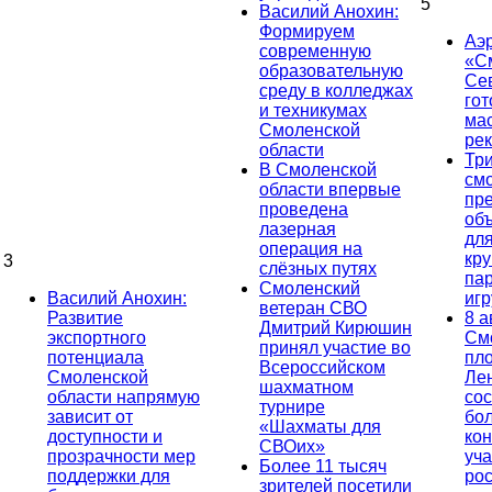
5
Василий Анохин:
Формируем
Аэ
современную
«С
образовательную
Се
среду в колледжах
гот
и техникумах
ма
Смоленской
ре
области
Тр
В Смоленской
см
области впервые
пр
проведена
об
лазерная
дл
операция на
кр
3
слёзных путях
па
Смоленский
Василий Анохин:
иг
ветеран СВО
Развитие
8 а
Дмитрий Кирюшин
экспортного
См
принял участие во
потенциала
пл
Всероссийском
Смоленской
Ле
шахматном
области напрямую
сос
турнире
зависит от
бо
«Шахматы для
доступности и
кон
СВОих»
прозрачности мер
уча
Более 11 тысяч
поддержки для
ро
зрителей посетили