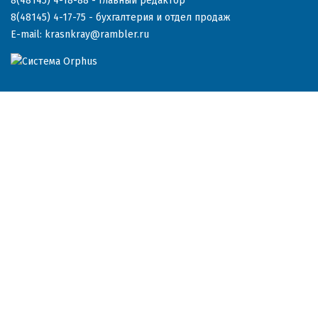
8(48145) 4-18-88
- главный редактор
8(48145) 4-17-75
- бухгалтерия и отдел продаж
E-mail:
krasnkray@rambler.ru