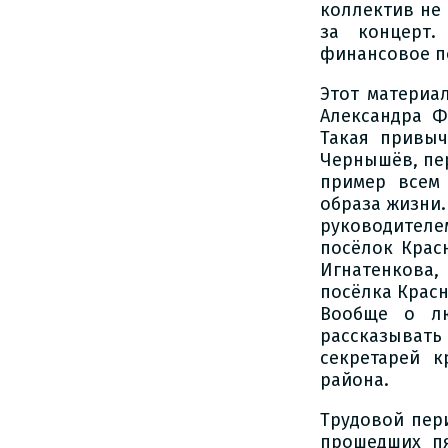
коллектив не 
за концерт.
финансовое п
Этот материа
Александра Ф
Такая привыч
Чернышёв, пер
пример всем 
образа жизни.
руководителе
посёлок Крас
Игнатенкова,
посёлка Крас
Вообще о лю
рассказыват
секретарей 
района.
Трудовой пер
прошедших пя