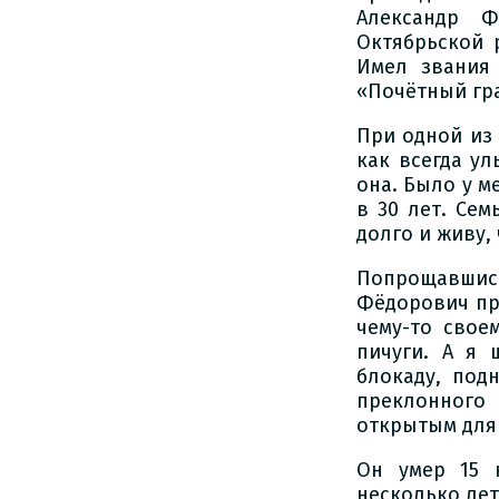
Александр Ф
Октябрьской 
Имел звания
«Почётный гр
При одной из
как всегда ул
она. Было у м
в 30 лет. Сем
долго и живу, 
Попрощавшис
Фёдорович пр
чему-то свое
пичуги. А я 
блокаду, под
преклонного
открытым для 
Он умер 15 
несколько лет