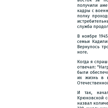
восток за п
получили аме
кадры с военн
полку проход
истребительны
служба продо
В ноябре 194
семьи Кадили
Вернулось тр
ноге.
Когда я спра
отвечал: "На
были обеспеч
их жизнь в 
Отечественной
И так, нача
Крюковской с
назвал количе