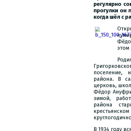
регулярно со
прогулки он 
когда шёл с р
Отк
«уми
Фёдо
этом 
Роди
Григорковск
поселение, 
района. В с
церковь, школ
Фёдор Ануфрие
зимой, рабо
района ста
крестьянском
круглогодично
В 1934 году в