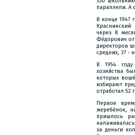
330 школьник
параллели. А 
В конце 1947
Краснинский 
через 8 меся
Фёдорович от
директоров шк
средних, 37 - 
В 1954 году
хозяйства бы
которых вошё
избирают пред
отработал 52 г
Первое врем
жеребёнок, н
пришлось ра
налаживалась
за деньги ко