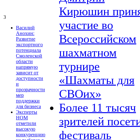
Кирюшин прин
3
участие во
Василий
Анохин:
Всероссийском
Развитие
экспортного
шахматном
потенциала
Смоленской
области
турнире
напрямую
зависит от
«Шахматы для
доступности
и
прозрачности
СВОих»
мер
поддержки
Более 11 тысяч
для бизнеса
Эксперты
зрителей посет
НОМ
отметили
высокую
фестиваль
конкуренцию