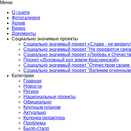
Меню
О газете
Фотогалерея
Архив
Видео
Документы
Социально значимые проекты
Социально значимый проект «Славе - не меркнут
Социально значимый проект "Не прервется связ
Социально значимый проект «Любовь к Отечеств
Проект «Духовный код земли Краснинской»
Социально значимый проект "Отечеством своим 
Социально значимый проект "Великим огненным 
Категории
Главная
Новости
Регион
Национальные проекты
Официально
Крупным планом
Актуально
Колонка редактора
Проблема
Было-стало