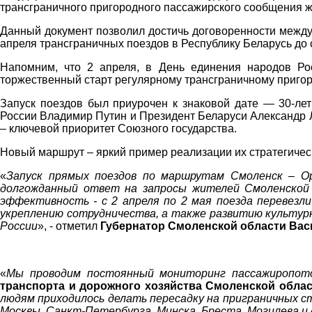
трансграничного пригородного пассажирского сообщения 
Данный документ позволил достичь договоренности между
апреля трансграничных поездов в Республику Беларусь до 
Напомним, что 2 апреля, в День единения народов Ро
торжественный старт регулярному трансграничному пригор
Запуск поездов был приурочен к знаковой дате — 30-лет
России Владимир Путин и Президент Беларуси Александр Л
– ключевой приоритет Союзного государства.
Новый маршрут – яркий пример реализации их стратегическ
«
Запуск прямых поездов по маршрутам Смоленск – О
долгожданный ответ на запросы жителей Смоленской о
эффективность - с 2 апреля по 2 мая поезда перевезли
укреплению сотрудничества, а также развитию культурн
России
», - отметил
Губернатор Смоленской области Ва
«
Мы проводим постоянный мониторинг пассажиропот
транспорта и дорожного хозяйства Смоленской обла
людям приходилось делать пересадку на приграничных ст
Москвы, Санкт-Петербурга, Минска, Бреста, Могилева и 