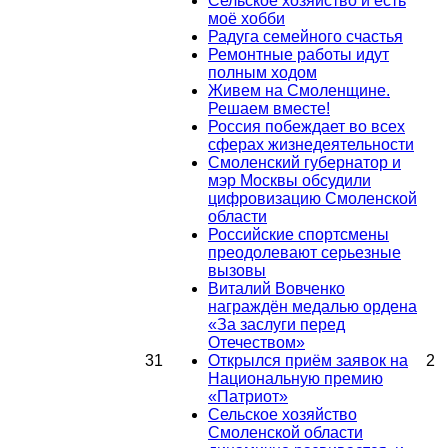
Сельское хозяйство и есть
моё хобби
Радуга семейного счастья
Ремонтные работы идут
полным ходом
Живем на Смоленщине.
Решаем вместе!
Россия побеждает во всех
сферах жизнедеятельности
Смоленский губернатор и
мэр Москвы обсудили
цифровизацию Смоленской
области
Российские спортсмены
преодолевают серьезные
вызовы
Виталий Вовченко
награждён медалью ордена
«За заслуги перед
Отечеством»
31
Открылся приём заявок на
2
Национальную премию
«Патриот»
Сельское хозяйство
Смоленской области