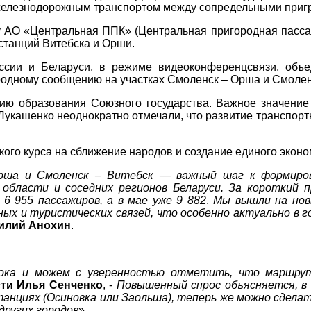
железнодорожным транспортом между сопредельными пригр
 АО «Центральная ППК» (Центральная пригородная пассаж
станций Витебска и Орши.
ссии и Беларуси, в режиме видеоконференцсвязи, объе
одному сообщению на участках Смоленск – Орша и Смоленс
ию образования Союзного государства. Важное значение 
укашенко неоднократно отмечали, что развитие транспорт
ого курса на сближение народов и создание единого эконо
рша и Смоленск – Витебск — важный шаг к формиров
бласти и соседних регионов Беларуси. За короткий п
 6 955 пассажиров, а в мае уже 9 882
.
Мы вышли на нов
ых и туристических связей, что особенно актуально в 
силий Анохин
.
ока и можем с уверенностью отметить, что маршру
сти Илья Сенченко
, -
Повышенный спрос объясняется, в 
анциях (Осиновка или Заольша), теперь же можно сделат
других городов
».