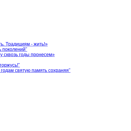
ь. Традициям - жить!»
ь поколений"
у сквозь годы пронесем»
горжусь!"
годам святую память сохраняя"