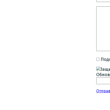
Под
Обнов
Отпра