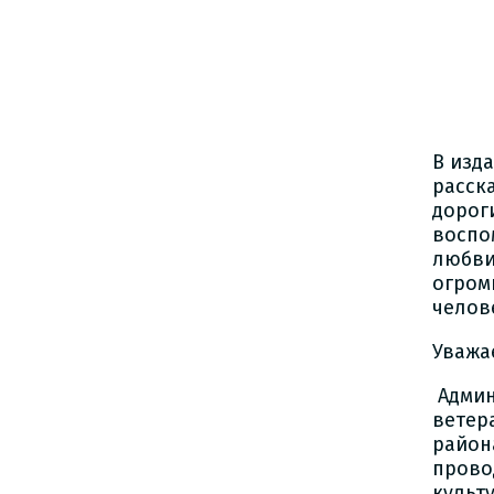
В изд
расск
дорог
воспо
любви
огром
челов
Уважа
Админ
ветер
район
прово
культ