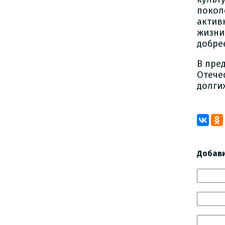
покол
актив
жизни
добре
В пре
Отече
долги
Добав