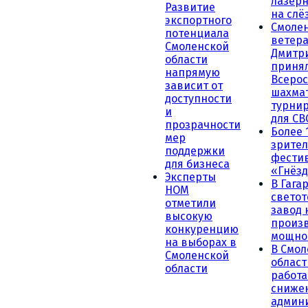
лазерн
Развитие
на слё
экспортного
Смоле
потенциала
ветера
Смоленской
Дмитр
области
принял
напрямую
Всеро
зависит от
шахма
доступности
турни
и
для СВ
прозрачности
Более 
мер
зрител
поддержки
фести
для бизнеса
«Гнёзд
Эксперты
В Гага
НОМ
светот
отметили
завод
высокую
произ
конкуренцию
мощно
на выборах в
В Смол
Смоленской
област
области
работа
сниже
админ