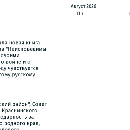
Август
2026
Пн
шла новая книга
ва "Неисповедимы
я своими
о войне и о
ду чувствуется
тому русскому
кий район", Совет
в Краснинского
одарность за
 родного края,
олодого