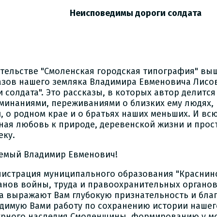
Неисповедимы дороги солдата
ательстве "Смоленская городская типография" вы
азов нашего земляка Владимира Евменовича Лисо
и солдата". Это рассказы, в которых автор делитс
минаниями, переживаниями о близких ему людях, 
, о родном крае и о братьях наших меньших. И всю
ная любовь к природе, деревенской жизни и прос
еку.
емый Владимир Евменович!
истрация муниципального образования "Краснинс
анов войны, труда и правоохранительных органо
а выражают Вам глубокую признательность и благ
димую Вами работу по сохранению истории нашего
урного наследия Смоленщины, формированию у м