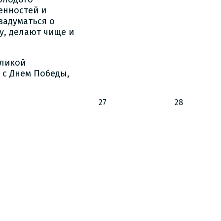
енностей и
задуматься о
у, делают чище и
еликой
 с Днем Победы,
27
28