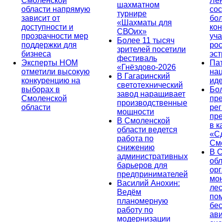
Смоленской
Ле
шахматном
области напрямую
сос
турнире
зависит от
бо
«Шахматы для
доступности и
кон
СВОих»
прозрачности мер
уча
Более 11 тысяч
поддержки для
ро
зрителей посетили
бизнеса
эс
фестиваль
Эксперты НОМ
Па
«Гнёздово-2026
отметили высокую
на
В Гагаринский
конкуренцию на
ид
светотехнический
выборах в
Бо
завод наращивает
Смоленской
пр
производственные
области
ре
мощности
пр
В Смоленской
в к
области ведется
«С
работа по
См
снижению
В 
административных
об
барьеров для
ор
предпринимателей
мо
Василий Анохин:
лес
Ведём
по
планомерную
бе
работу по
ав
модернизации