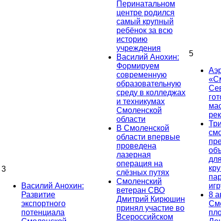
Перинатальном
центре родился
самый крупный
ребёнок за всю
историю
учреждения
5
Василий Анохин:
Формируем
Аэ
современную
«С
образовательную
Се
среду в колледжах
гот
и техникумах
ма
Смоленской
ре
области
Тр
В Смоленской
см
области впервые
пр
проведена
об
лазерная
дл
операция на
кр
3
слёзных путях
па
Смоленский
Василий Анохин:
иг
ветеран СВО
Развитие
8 а
Дмитрий Кирюшин
экспортного
См
принял участие во
потенциала
пл
Всероссийском