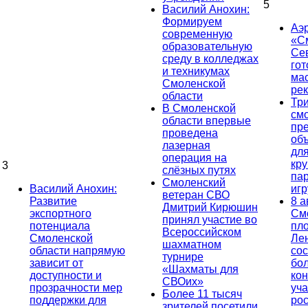
5
Василий Анохин:
Формируем
Аэ
современную
«С
образовательную
Се
среду в колледжах
гот
и техникумах
ма
Смоленской
ре
области
Тр
В Смоленской
см
области впервые
пр
проведена
об
лазерная
дл
операция на
кр
3
слёзных путях
па
Смоленский
Василий Анохин:
иг
ветеран СВО
Развитие
8 а
Дмитрий Кирюшин
экспортного
См
принял участие во
потенциала
пл
Всероссийском
Смоленской
Ле
шахматном
области напрямую
сос
турнире
зависит от
бо
«Шахматы для
доступности и
кон
СВОих»
прозрачности мер
уча
Более 11 тысяч
поддержки для
ро
зрителей посетили