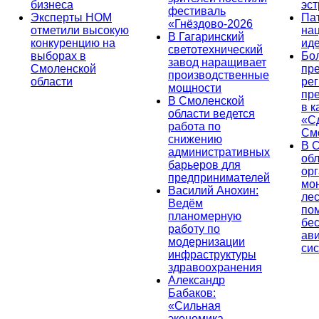
бизнеса
эс
фестиваль
Эксперты НОМ
Па
«Гнёздово-2026
отметили высокую
на
В Гагаринский
конкуренцию на
ид
светотехнический
выборах в
Бо
завод наращивает
Смоленской
пр
производственные
области
ре
мощности
пр
В Смоленской
в к
области ведется
«С
работа по
См
снижению
В 
административных
об
барьеров для
ор
предпринимателей
мо
Василий Анохин:
лес
Ведём
по
планомерную
бе
работу по
ав
модернизации
си
инфраструктуры
здравоохранения
Александр
Бабаков:
«Сильная
экономика