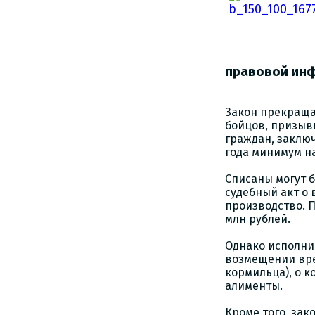
правовой ин
Закон прекраща
бойцов, призыв
граждан, заключ
года минимум на
Списаны могут б
судебный акт о
производство. 
млн рублей.
Однако исполнит
возмещении вре
кормильца), о 
алименты.
Кроме того, зак