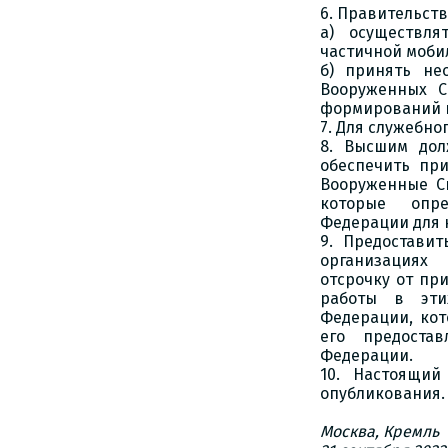
6. Правительст
а) осуществл
частичной моби
б) принять не
Вооруженных С
формирований и
7. Для служебно
8. Высшим дол
обеспечить пр
Вооруженные С
которые опре
Федерации для 
9. Предостави
организациях
отсрочку от пр
работы в этих
Федерации, кот
его предостав
Федерации.
10. Настоящий
опубликования.
Москва, Кремль