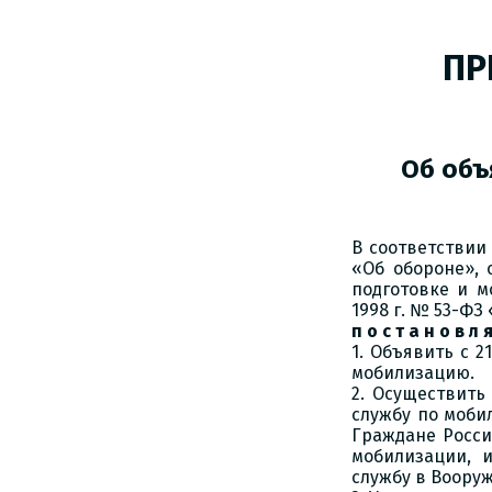
ПР
Об объ
В соответствии
«Об обороне», 
подготовке и м
1998 г. № 53-ФЗ
п о с т а н о в л 
1. Объявить с 2
мобилизацию.
2. Осуществит
службу по моби
Граждане Росси
мобилизации, 
службу в Воору