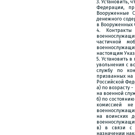
3. Установить, 
Федерации, п
Вооруженные С
денежного соде
в Вооруженных 
4. Контракты
военнослужащим
частичной мо
военнослужащи
настоящим Указ
5. Установить 
увольнения с в
службу по кон
призванных на 
Российской Фед
а) по возрасту 
на военной служ
б) по состоянию
комиссией не
военнослужащи
на воинских д
военнослужащи
в) в связи с 
назначении нак