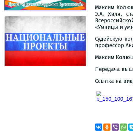
Максим Колюш
Э.А. Хиля, с
Всероссийск
«Умницы и ум
Судейскую ко
профессор Ан
Максим Колюш
Передача вышл
Ссылка на ви