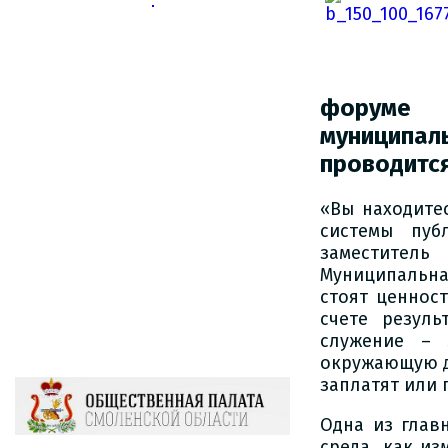
форуме п
муниципал
проводится
«Вы находите
системы пуб
заместитель
Муниципальная
стоят ценнос
счете резул
служение – 
окружающую де
заплатят или 
Одна из глав
среда, как и