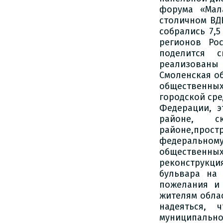
форума «Мал
столичном ВД
собрались 7,
регионов Ро
поделится 
реализованы 
Смоленская об
общественны
городской ср
Федерации, 
районе, с
районе,прос
федерально
общественн
реконструкц
бульвара на
пожелания и 
жителям облас
надеяться, 
муниципальн