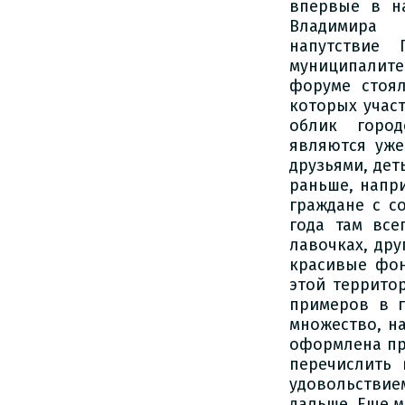
впервые в н
Владимира 
напутствие 
муниципалитет
форуме стоя
которых учас
облик город
являются уже
друзьями, дет
раньше, напр
граждане с с
года там все
лавочках, др
красивые фон
этой территор
примеров в г
множество, н
оформлена при
перечислить 
удовольстви
дальше. Еще м