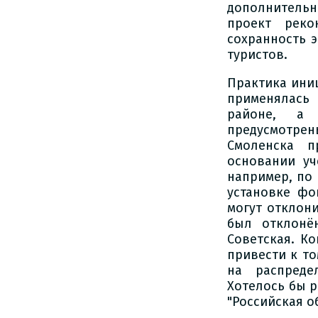
дополнитель
проект реко
сохранность 
туристов.
Практика ини
применялась 
районе, а 
предусмотрен
Смоленска п
основании уч
например, по 
установке фо
могут отклони
был отклонё
Советская. К
привести к то
на распреде
Хотелось бы р
"Российская о