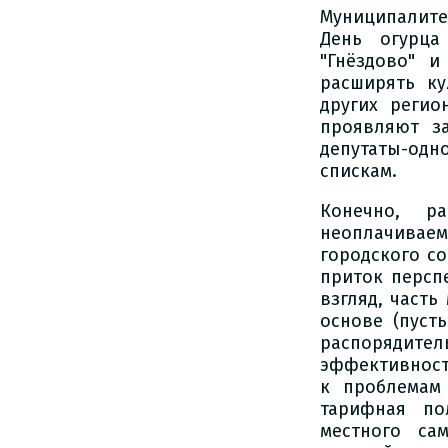
Муниципалите
День огурца
"Гнёздово" и
расширять ку
других регио
проявляют з
депутаты-одн
спискам.
Конечно, ра
неоплачиваем
городского со
приток персп
взгляд, част
основе (пуст
распорядите
эффективност
к проблемам
тарифная по
местного са