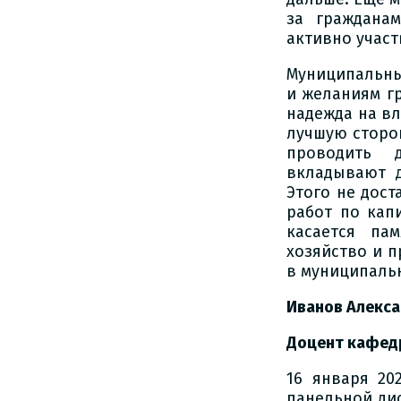
за граждана
активно участ
Муниципальны
и желаниям г
надежда на вл
лучшую сторо
проводить 
вкладывают д
Этого не дос
работ по кап
касается па
хозяйство и п
в муниципаль
Иванов Алекс
Доцент кафед
16 января 20
панельной ди