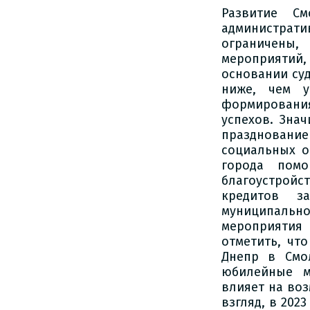
Развитие См
администрати
ограничены,
мероприятий,
основании су
ниже, чем у
формирования
успехов. Зна
праздновани
социальных о
города помо
благоустройс
кредитов з
муниципаль
мероприятия 
отметить, чт
Днепр в Смо
юбилейные м
влияет на во
взгляд, в 202