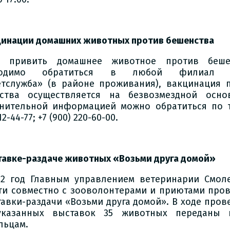
цинации домашних животных против бешенства
ы привить домашнее животное против бешен
ходимо обратиться в любой филиал 
етслужба» (в районе проживания), вакцинация 
ства осуществляется на безвозмездной осно
нительной информацией можно обратиться по т
12-44-77; +7 (900) 220-60-00.
тавке-раздаче животных «Возьми друга домой»
22 год Главным управлением ветеринарии Смол
ти совместно с зооволонтерами и приютами про
тавки-раздачи «Возьми друга домой». В ходе пров
указанных выставок 35 животных переданы 
льцам.