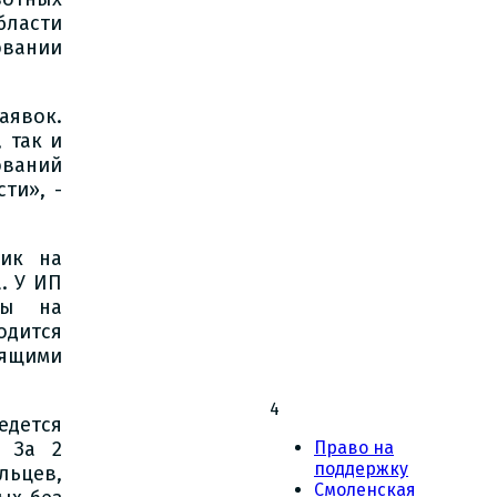
ласти
овании
аявок.
 так и
ований
ти», -
фик на
. У ИП
ды на
дится
ящими
4
едется
. За 2
Право на
поддержку
льцев,
Смоленская