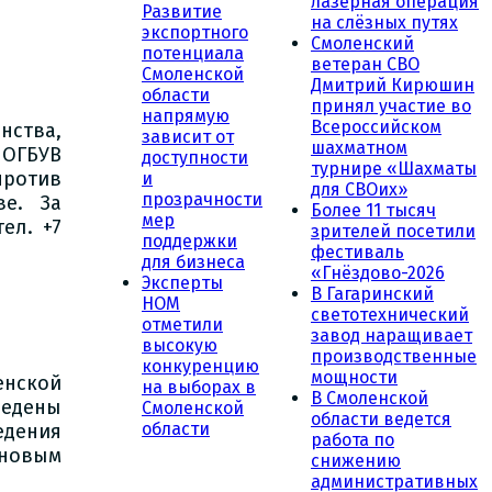
лазерная операция
Развитие
на слёзных путях
экспортного
Смоленский
потенциала
ветеран СВО
Смоленской
Дмитрий Кирюшин
области
принял участие во
напрямую
Всероссийском
ства,
зависит от
шахматном
ОГБУВ
доступности
турнире «Шахматы
против
и
для СВОих»
прозрачности
ве. За
Более 11 тысяч
мер
ел. +7
зрителей посетили
поддержки
фестиваль
для бизнеса
«Гнёздово-2026
Эксперты
В Гагаринский
НОМ
светотехнический
отметили
завод наращивает
высокую
производственные
конкуренцию
мощности
енской
на выборах в
В Смоленской
ведены
Смоленской
области ведется
области
едения
работа по
новым
снижению
административных