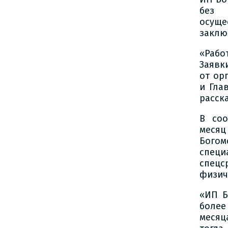
без 
осуще
заклю
«Рабо
Заявк
от ор
и Гла
расск
В соо
месяц
Бого
спец
спецс
физич
«ИП Б
более
месяц