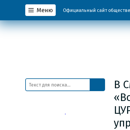
Меню
Официальный сайт обществен
В С
«В
ЦУ
уп