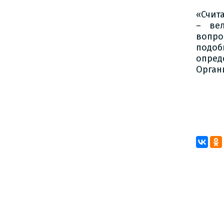
«Счит
– вел
вопро
подо
опре
Орган