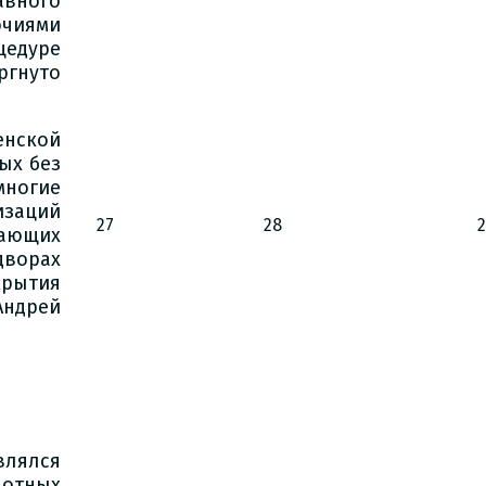
вного
очиями
цедуре
ргнуто
енской
ых без
многие
изаций
27
28
вающих
дворах
крытия
Андрей
влялся
вотных