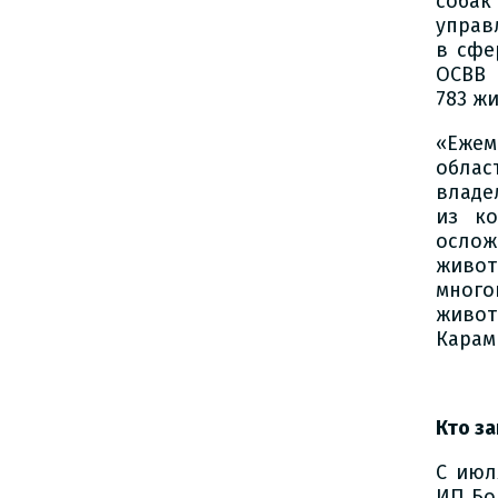
собак
управ
в сфе
ОСВВ 
783 ж
«Ежем
облас
владе
из ко
ослож
живот
много
живот
Карам
Кто з
С июл
ИП Бо