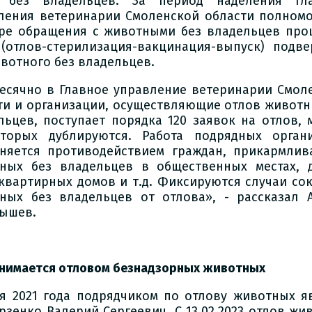
 без владельцев. За период наделения Гла
ления ветеринарии Смоленской области полном
ре обращения с животными без владельцев про
(отлов-стерилизация-вакцинация-выпуск) подве
ивотного без владельцев.
есячно в Главное управление ветеринарии Смол
ти и организации, осуществляющие отлов животн
льцев, поступает порядка 120 заявок на отлов, 
торых дублируются. Работа подрядных орган
няется противодействием граждан, прикармли
ных без владельцев в общественных местах, 
квартирных домов и т.д. Фиксируются случаи со
ных без владельцев от отлова», - рассказал 
ышев.
анимается отловом безнадзорных животных
я 2021 года подрядчиком по отлову животных я
рзенко Валерий Сергеевич. С 13.02.2023 отлов жи