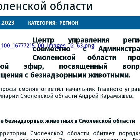
оленской области
.2023
КАТЕГОРИЯ:
РЕГИОН
Центр управления реги
совместно с Администра
Смоленской области про
мой эфир, посвященный вопр
щения с безнадзорными животными.
просы смолян ответил начальник Главного упра
инарии Смоленской области Андрей Карамышев.
ле безнадзорных животных в Смоленской области
рритории Смоленской области обитает порядк