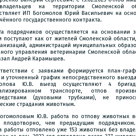
владельцев на территории Смоленской об
ствляет ИП Богомолов Юрий Васильевич на осн
чённого государственного контракта.
та подрядчиков осуществляется на основании з
и поступают как от жителей Смоленской области,
ганизаций, администраций муниципальных образ
вного управления ветеринарии Смоленской облас
азал Андрей Карамышев.
тветствии с заявками формируется план-гра
 и уточненный график непосредственного выезда
молова Ю.В. выезд осуществляют 4 брига
иализированном транспорте, отлов произво
редствами (духовыми трубками), не принос
еские страдания животным.
огомоловым Ю.В. работа по отлову животных в
 плодотворно, чем предыдущим подрядчиком
а работы отловлено уже 153 животных без владе