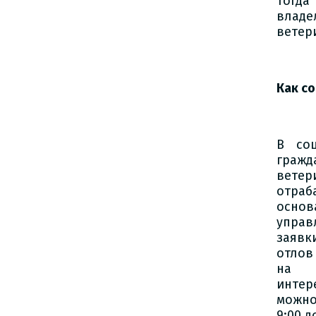
тогда
владе
ветер
Как с
В соц
гражд
вете
отраб
основ
управ
заявк
отлов
на 
интер
можно
9:00 д