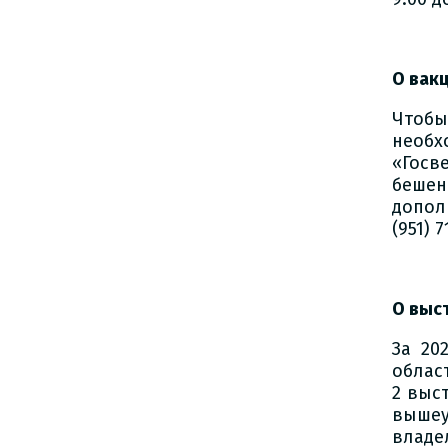
О вак
Чтоб
необ
«Госв
бешен
допол
(951) 7
О выс
За 20
облас
2 выс
выше
владе