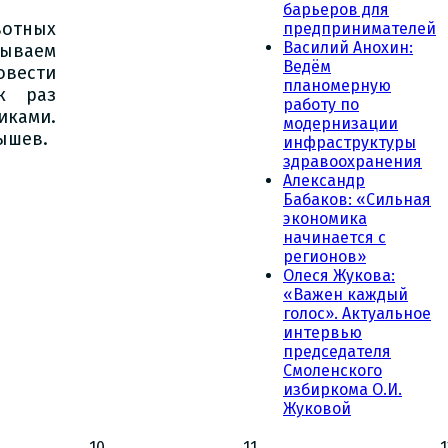
барьеров для
вотных
предпринимателей
Василий Анохин:
ываем
Ведём
овести
планомерную
к раз
работу по
ками.
модернизации
ышев.
инфраструктуры
здравоохранения
Александр
Бабаков: «Сильная
экономика
начинается с
регионов»
Олеся Жукова:
«Важен каждый
голос». Актуальное
интервью
председателя
Смоленского
избиркома О.И.
Жуковой
10
11
1