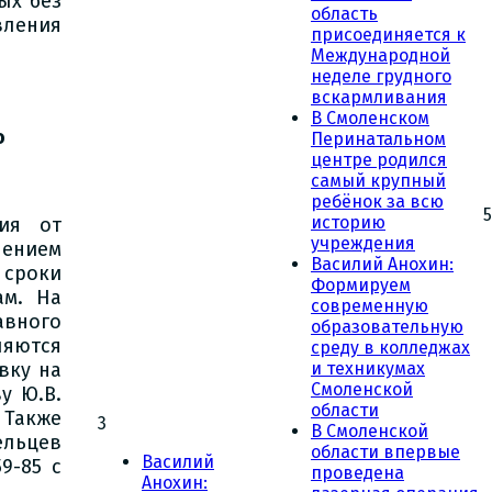
ых без
область
вления
присоединяется к
Международной
неделе грудного
вскармливания
В Смоленском
о
Перинатальном
центре родился
самый крупный
ребёнок за всю
5
историю
ия от
учреждения
лением
Василий Анохин:
сроки
Формируем
ам. На
современную
авного
образовательную
ляются
среду в колледжах
вку на
и техникумах
Смоленской
у Ю.В.
области
Также
3
В Смоленской
ельцев
области впервые
Василий
9-85 с
проведена
Анохин: