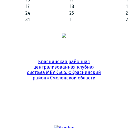
17
18
1
24
25
31
1
2
Краснинская районная
централизованная клубная
система МБУК м.о. «Краснинский
район» Смоленской области