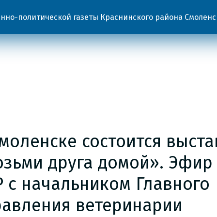
но-политической газеты Краснинского района Смоленс
моленске состоится выста
озьми друга домой». Эфир
Р с начальником Главного
равления ветеринарии