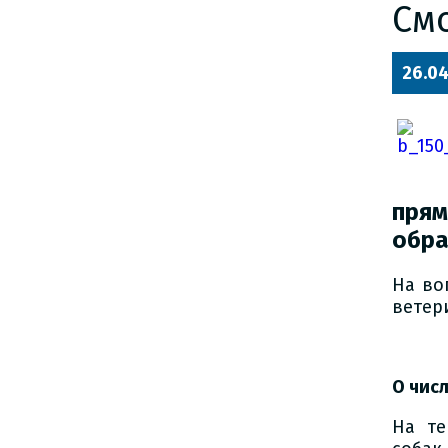
См
26.04
пря
обра
На во
ветер
О чис
На те