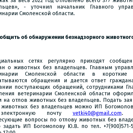
 как за весь 2022 год отловлено всего 377 животн
льцев», - уточнил начальник Главного упра
инарии Смоленской области.
ообщить об обнаружении безнадзорного животног
иальных сетях регулярно приходят сообщен
ан о животных без владельцев. Главным управ
ринарии Смоленской области в короткие 
атываются обращения и дается ответ граждан
ании поступающих обращений, сотрудниками Гл
ления ветеринарии Смоленской области оформ
и на отлов животных без владельцев. Подать зая
 животных без владельцев можно ИП Богомолов
электронную почту
vetki40@gmail.com
. 
есующие вопросы по отлову животных без влад
 задать ИП Богомолову Ю.В. по тел. +7(900)571-5
о 17:00.