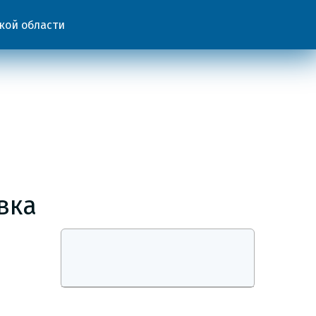
кой области
вка