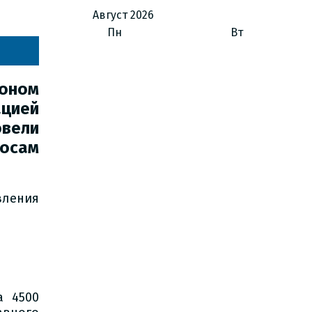
Август
2026
Пн
Вт
оном
цией
вели
осам
вления
а 4500