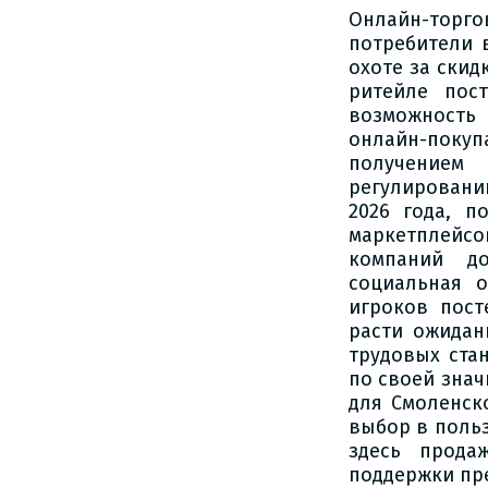
Онлайн-торг
потребители 
охоте за скид
ритейле пос
возможность 
онлайн-покуп
получением 
регулировани
2026 года, п
маркетплейс
компаний до
социальная 
игроков пост
расти ожидан
трудовых стан
по своей знач
для Смоленск
выбор в поль
здесь прода
поддержки пр