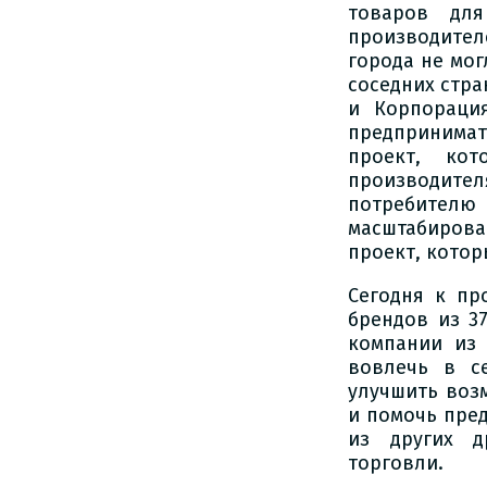
товаров дл
производител
города не мог
соседних стра
и Корпораци
предпринима
проект, ко
производите
потребител
масштабироват
проект, кото
Сегодня к пр
брендов из 3
компании из 
вовлечь в с
улучшить воз
и помочь пре
из других д
торговли.