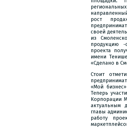
площадки. П
региональны
направленны
рост прода
предпринима
своей деятель
из Смоленск
продукцию -
проекта пол
имени Тенише
«Сделано в См
Стоит отмет
предпринимат
«Мой бизнес»
Теперь участ
Корпорации М
актуальным д
главы админи
работу прое
маркетплейсо