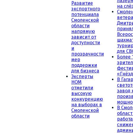
лазерн
Развитие
на слё
экспортного
Смоле
потенциала
ветера
Смоленской
Дмитр
области
принял
напрямую
Всеро
зависит от
шахма
доступности
турни
и
для СВ
прозрачности
Более 
мер
зрител
поддержки
фести
для бизнеса
«Гнёзд
Эксперты
В Гага
НОМ
светот
отметили
завод
высокую
произ
конкуренцию
мощно
на выборах в
В Смол
Смоленской
област
области
работа
сниже
админ