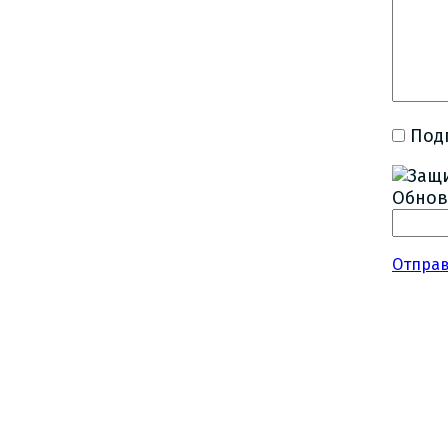
Под
Обнов
Отпра