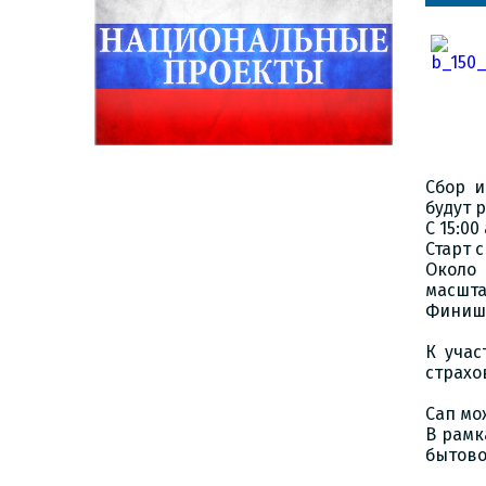
Сбор и
будут 
С 15:0
Старт 
Около 
масшта
Финиш 
К учас
страхо
Сап мо
В рамк
бытово