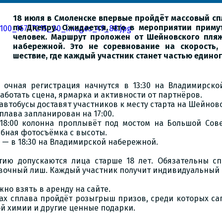
18 июля в Смоленске впервые пройдёт массовый сп
по Днепру. Ожидается, что в мероприятии приму
человек. Маршрут проложен от Шейновского пля
набережной. Это не соревнование на скорость,
шествие, где каждый участник станет частью единог
 очная регистрация начнутся в 13:30 на Владимирско
работать сцена, ярмарка и активности от партнёров.
0 автобусы доставят участников к месту старта на Шейно
сплава запланирован на 17:00.
18:00 колонна проплывёт под мостом на Большой Совет
бная фотосъёмка с высоты.
— в 18:30 на Владимирской набережной.
тию допускаются лица старше 18 лет. Обязательны с
вочный лиш. Каждый участник получит индивидуальный 
жно взять в аренду на сайте.
ах сплава пройдёт розыгрыш призов, среди которых са
й химии и другие ценные подарки.