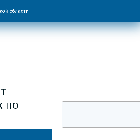
кой области
т
х по