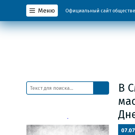
Меню
Официальный сайт обществен
В 
ма
Дн
07.07