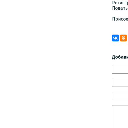
Регист
Подать
Присое
Добав