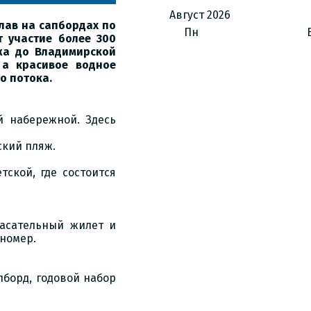
Август
2026
лав на сапбордах по
Пн
т участие более 300
жа до Владимирской
 а красивое водное
о потока.
й набережной. Здесь
вский пляж.
ской, где состоится
пасательный жилет и
номер.
пборд, годовой набор