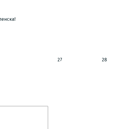
.
ленска!
27
28