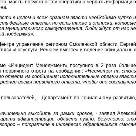
тока, массы возможностей оперативно черпать информацию
на.
асти в целом и всем органам власти необходимо чутко и
Есть дельные ответы, но есть также и отписки, которые
в муниципального самоуправления. Люди ждут от нас н
ой поддержки».
Центра управления регионом Смоленской области Сергей
связи «Госуслуги. Решаем вместе» и ведение официальных
теме «Инцидент Менеджмент» поступило в 2 раза больше
я первичного ответа на сообщения:
«Несмотря на стол
го ответа на сообщения: исполнительные органы власти
среднее время первичного ответа, чтобы оно составляло
пользователей, - Департамент по социальному развитию,
ачительно выходить за рамки сроков, -
заявил Алексе
парата администрации области нужно, безусловно, эт
 вопрос – потратьте в интересах обратившихся смолян