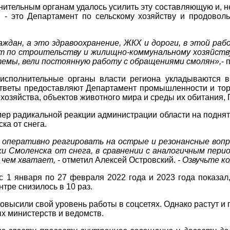
нительным органам удалось усилить эту составляющую и, н
- это Департамент по сельскому хозяйству и продоволь
ждан, а это здравоохранение, ЖКХ и дороги, в этой раб
 по строительству и жилищно-коммунальному хозяйству
темы, вели постоянную работу с обращениями смолян»,
- 
исполнительные органы власти региона укладываются в
веты предоставляют Департамент промышленности и торг
хозяйства, объектов животного мира и среды их обитания,
ер радикальной реакции администрации области на поднят
ка от снега.
 оперативно реагировать на острые и резонансные вопр
ки Смоленска от снега, в сравнении с аналогичным пер
 чем хватает,
- отметил Алексей Островский.
- Озвучьте к
 1 января по 27 февраля 2022 года и 2023 года показал
тре снизилось в 10 раз.
высили свой уровень работы в соцсетях. Однако растут и 
х министерств и ведомств.