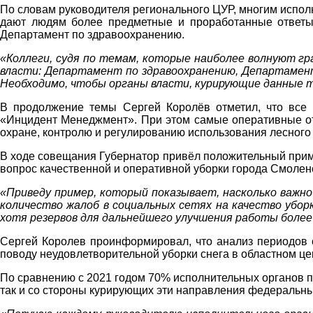
По словам руководителя регионального ЦУР, многим испол
дают людям более предметные и проработанные ответы 
Департамент по здравоохранению.
«Коллеги, судя по темам, которые наиболее волнуют гра
власти: Департамент по здравоохранению, Департамент
Необходимо, чтобы органы власти, курирующие данные 
В продолжение темы Сергей Королёв отметил, что все 
«Инцидент Менеджмент». При этом самые оперативные от
охране, контролю и регулированию использования лесного 
В ходе совещания Губернатор привёл положительный прим
вопрос качественной и оперативной уборки города Смоленс
«Приведу пример, который показывает, насколько важно
количество жалоб в социальных сетях на качество убор
хотя резервов для дальнейшего улучшения работы более
Сергей Королев проинформировал, что анализ периодов с
поводу неудовлетворительной уборки снега в областном цен
По сравнению с 2021 годом 70% исполнительных органов по
так и со стороны курирующих эти направления федеральны