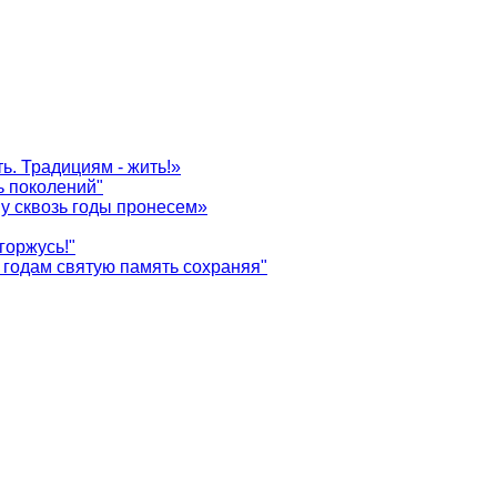
ь. Традициям - жить!»
ь поколений"
у сквозь годы пронесем»
горжусь!"
годам святую память сохраняя"