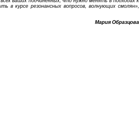
сех ваших подчинённых, что нужно менять в подходах к
ь в курсе резонансных вопросов, волнующих смолян»,
Мария Образцова