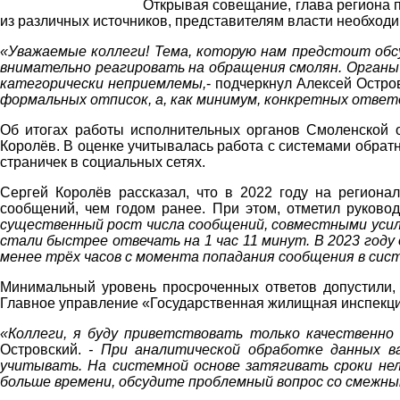
Открывая совещание, глава региона 
из различных источников, представителям власти необходи
«Уважаемые коллеги! Тема, которую нам предстоит обсу
внимательно реагировать на обращения смолян. Органы 
категорически неприемлемы,
- подчеркнул Алексей Остро
формальных отписок, а, как минимум, конкретных ответо
Об итогах работы исполнительных органов Смоленской о
Королёв. В оценке учитывалась работа с системами обра
страничек в социальных сетях.
Сергей Королёв рассказал, что в 2022 году на регион
сообщений, чем годом ранее. При этом, отметил руково
существенный рост числа сообщений, совместными усили
стали быстрее отвечать на 1 час 11 минут. В 2023 год
менее трёх часов с момента попадания сообщения в си
Минимальный уровень просроченных ответов допустили, 
Главное управление «Государственная жилищная инспекци
«Коллеги, я буду приветствовать только качественно
Островский.
- При аналитической обработке данных ва
учитывать. На системной основе затягивать сроки нел
больше времени, обсудите проблемный вопрос со смежны