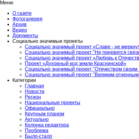
Меню
О газете
Фотогалерея
Архив
Видео
Документы
Социально значимые проекты
Социально значимый проект «Славе - не меркнут
Социально значимый проект "Не прервется связ
Социально значимый проект «Любовь к Отечеств
Проект «Духовный код земли Краснинской»
Социально значимый проект "Отечеством своим 
Социально значимый проект "Великим огненным 
Категории
Главная
Новости
Регион
Национальные проекты
Официально
Крупным планом
Актуально
Колонка редактора
Проблема
Было-стало