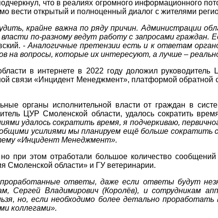
подчеркнул, что в реалиях огромного информационного по
мо вести открытый и полноценный диалог с жителями регио
дить, крайне важна по ряду причин. Администрации обл
власти по-разному ведут работу с запросами граждан. 
вский. -
Аналогичные претензии есть и к ответам органо
в на вопросы, которые их интересуют, а лучше – реальн
бласти в интернете в 2022 году доложил руководитель 
тной связи «Инцидент Менеджмент», платформой обратной 
альные органы исполнительной власти от граждан в сис
дитель ЦУР Смоленской области, удалось сократить врем
ями удалось сократить время, я подчеркиваю, первично
у общими усилиями мы планируем ещё больше сократить 
стему «Инцидент Менеджмент».
но при этом отработали большое количество сообщений 
я Смоленской области» и ГУ ветеринарии.
 проработанные ответы, даже если ответы будут незн
м, Сергей Владимирович (Королёв), и сотрудникам ап
ьзя, но, если необходимо более детально проработать
ми коллегами».