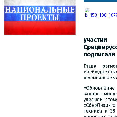
участии
Среднеру
подписали 
Глава регио
внебюджетн
нефинансовых 
«Обновление
запрос смоля
уделили этом
«СберЛизинг
техники и 38
намерены улу