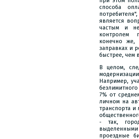
при этом пол
способа оп
потребителя",
является воп
частым и не
контролем п
конечно же,
заправках и р
быстрее, чем 
В целом, сле
модернизации 
Например, уч
безлимитного 
7% от средне
личном на ав
транспорта и
общественног
- так, горо
выделенными 
проездные б