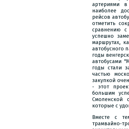
артериями в
наиболее до
рейсов автобу
отметить сок
сравнению с 
успешно зам
маршрутах, ка
автобусного п
годы венгерск
автобусами "М
годы стали з
частью моско
закупкой оче
- этот проек
большим усп
Смоленской 
которые с уд
Вместе с те
трамвайно-тр