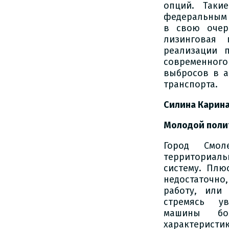
опций. Таки
федеральным 
в свою очер
лизинговая 
реализации 
современног
выбросов в а
транспорта.
Силина Карин
Молодой поли
Город Смол
территориаль
систему. Плю
недостаточно
работу, или
стремясь у
машины бо
характеристик