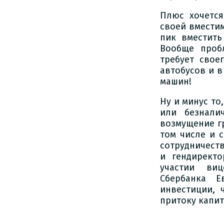
Плюс хочется
своей вместим
пик вместить
Вообще проб
требует свое
автобусов и в
машин!
Ну и минус то
или безнали
возмущение г
том числе и 
сотрудничест
и гендирект
участии виц
Сбербанка Е
инвестиции, 
притоку капи