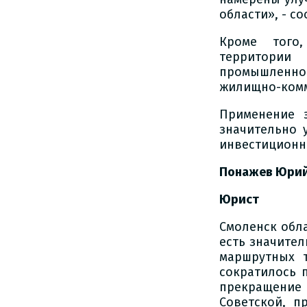
области», - с
Кроме того,
территории
промышленног
жилищно-комму
Применение 
значительно 
инвестиционны
Понажев Юрий
Юрист
Смоленск обла
есть значител
маршрутных т
сократилось п
прекращение
Советской, п