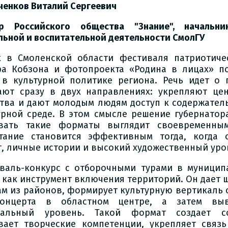
ченков Виталий Сергеевич
р Российского общества "Знание", начальн
льной и воспитательной деятельности СмолГУ
к в Смоленской области фестиваля патриотиче
а Кобзона и фотопроекта «Родина в лицах» п
 в культурной политике региона. Речь идет о 
ают сразу в двух направлениях: укрепляют це
тва и дают молодым людям доступ к содержател
урной среде. В этом смысле решение губернатор
вать такие форматы выглядит своевременным
тание становится эффективным тогда, когда 
т, личные истории и высокий художественный уро
валь-конкурс с отборочными турами в муницип
 как инструмент включения территорий. Он дает 
ам из районов, формирует культурную вертикаль 
-концерта в областном центре, а затем вы
ральный уровень. Такой формат создает с
вает творческие компетенции, укрепляет связ