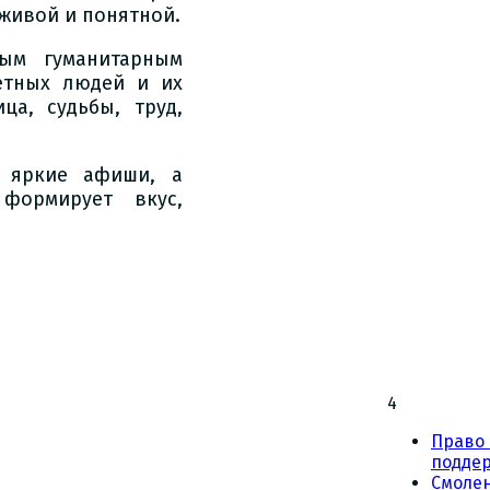
живой и понятной.
ым гуманитарным
етных людей и их
ца, судьбы, труд,
е яркие афиши, а
 формирует вкус,
4
Право 
подде
Смоле