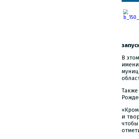
запус
В это
имен
муниц
облас
Также
Рожде
«Кром
и тво
чтобы
отмет