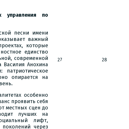
ик управления по
ской песни имени
оказывает важный
проектах, которые
нностное единство
ьной, современной
27
28
а Василия Анохина
: патриотическое
оно опирается на
вень.
алитетах особенно
шанс проявить себя
от местных сцен до
водит лучших на
оциальный лифт,
ь поколений через