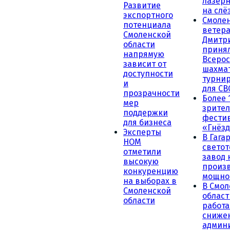
лазерн
Развитие
на слё
экспортного
Смоле
потенциала
ветера
Смоленской
Дмитр
области
принял
напрямую
Всеро
зависит от
шахма
доступности
турни
и
для СВ
прозрачности
Более 
мер
зрител
поддержки
фести
для бизнеса
«Гнёзд
Эксперты
В Гага
НОМ
светот
отметили
завод
высокую
произ
конкуренцию
мощно
на выборах в
В Смол
Смоленской
област
области
работа
сниже
админ