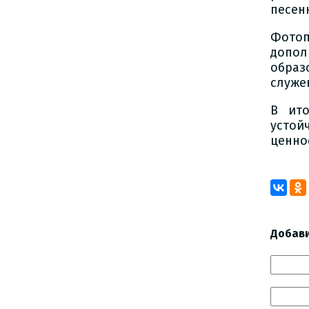
песен
Фотоп
допол
образ
служе
В ито
устой
ценно
Добав