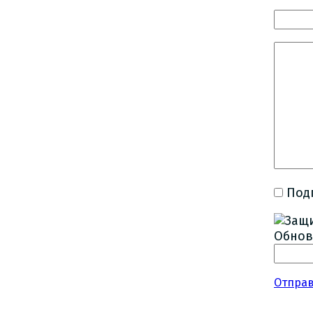
Под
Обнов
Отпра