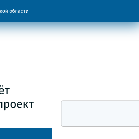
кой области
ёт
проект