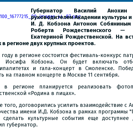
Губернатор Василий Анохин
руководителем Академии культуры и
И. Д. Кобзона Антоном Собяниным
Роберта Рождественского — 
Екатериной Рождественской. На вс
к в регионе двух крупных проектов.
м году в регионе состоится фестиваль-конкурс па
и Иосифа Кобзона. Он будет включать от
ипалитетах и гала-концерт в Смоленске. Побе
ть на главном концерте в Москве 11 сентября.
 в регионе планируется реализовать фотоп
ственской «Родина в лицах».
е того, договорились усилить взаимодействие с 
рчества имени И.Д. Кобзона в рамках программы "
 сделать культурные события еще доступнее 
ил губернатор.