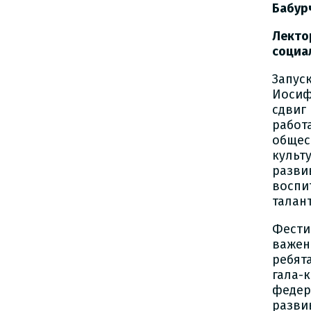
Бабур
Лекто
социа
Запус
Иосиф
сдвиг
работ
общес
культ
разви
воспи
талан
Фести
важен
ребят
гала
феде
разви