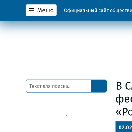
Меню
Официальный сайт обществен
В 
фе
«Р
02.02