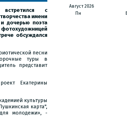
Август
2026
 встретился с
Пн
 творчества имени
 и дочерью поэта
фотохудожницей
трече обсуждался
триотической песни
борочные туры в
дитель представит
роект Екатерины
Академией культуры
Пушкинская карта",
для молодежи», -