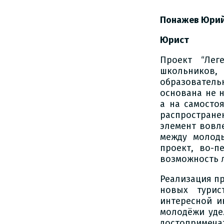
Понажев Юрий
Юрист
Проект “Лег
школьников
образователь
основана не 
а на самосто
распростран
элемент вовл
между молод
проект, во-п
возможность 
Реализация п
новых турис
интересной и
молодёжи уде
достопримеча