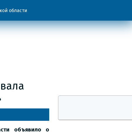
кой области
овала
»
асти объявило о