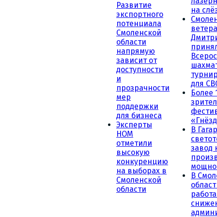
лазерн
Развитие
на слё
экспортного
Смоле
потенциала
ветера
Смоленской
Дмитр
области
принял
напрямую
Всеро
зависит от
шахма
доступности
турни
и
для СВ
прозрачности
Более 
мер
зрител
поддержки
фести
для бизнеса
«Гнёзд
Эксперты
В Гага
НОМ
светот
отметили
завод
высокую
произ
конкуренцию
мощно
на выборах в
В Смол
Смоленской
област
области
работа
сниже
админ