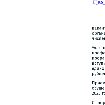
вака
орган
числе
Участ
проф
прор
всту
един
рубле
Прие
осуще
2025 
С пор