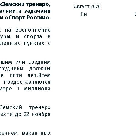
«Земский тренер»,
Август
2026
целями и задачами
Пн
ы «Спорт России».
а на восполнение
туры и спорта в
ленных пунктах с
сшим или средним
трудники должны
е пяти лет.Всем
редоставляются
мере 1 миллиона
емский тренер»
асти до 22 ноября
речнем вакантных