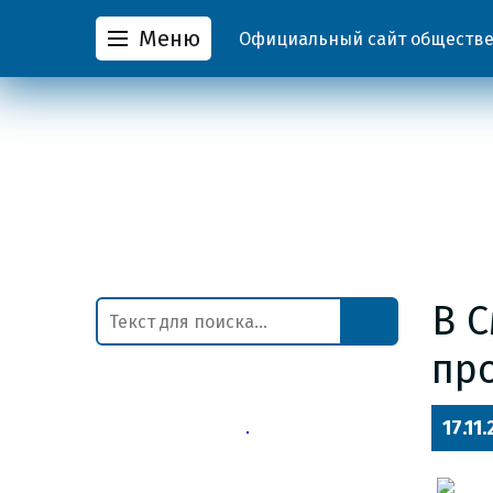
Меню
Официальный сайт обществен
В 
пр
17.11