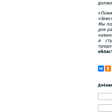
должн
«
Поми
«Земс
Мы по
для р
навык
в сту
предо
облас
Добав