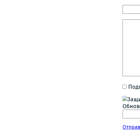
Под
Обнов
Отпра