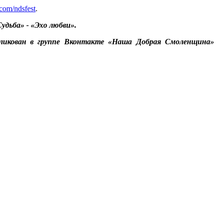
.com/ndsfest
.
удьба» - «Эхо любви».
бликован в группе Вконтакте «Наша Добрая Смоленщина»