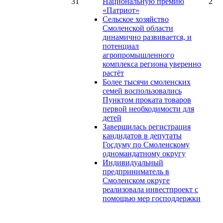
31
Национальную премию
2
«Патриот»
Сельское хозяйство
Смоленской области
динамично развивается, и
потенциал
агропромышленного
комплекса региона уверенно
растёт
Более тысячи смоленских
семей воспользовались
Пунктом проката товаров
первой необходимости для
детей
Завершилась регистрация
кандидатов в депутаты
Госдуму по Смоленскому
одномандатному округу
Индивидуальный
предприниматель в
Смоленском округе
реализовала инвестпроект с
помощью мер господдержки