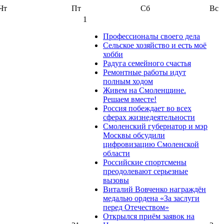
Чт
Пт
Сб
Вс
1
Профессионалы своего дела
Сельское хозяйство и есть моё
хобби
Радуга семейного счастья
Ремонтные работы идут
полным ходом
Живем на Смоленщине.
Решаем вместе!
Россия побеждает во всех
сферах жизнедеятельности
Смоленский губернатор и мэр
Москвы обсудили
цифровизацию Смоленской
области
Российские спортсмены
преодолевают серьезные
вызовы
Виталий Вовченко награждён
медалью ордена «За заслуги
перед Отечеством»
Открылся приём заявок на