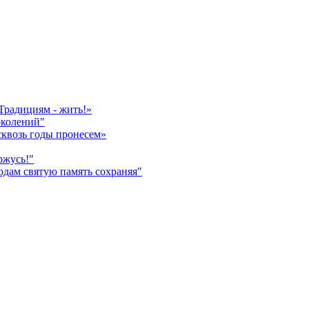
Традициям - жить!»
околений"
сквозь годы пронесем»
ржусь!"
дам святую память сохраняя"