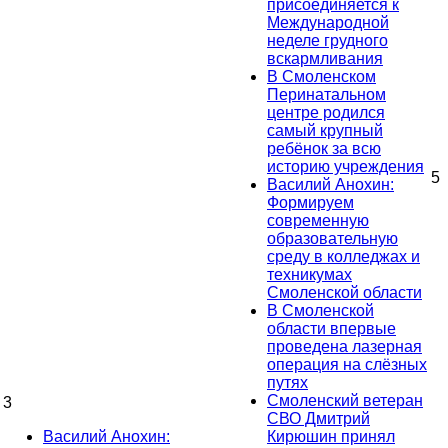
присоединяется к
Международной
неделе грудного
вскармливания
В Смоленском
Перинатальном
центре родился
самый крупный
ребёнок за всю
историю учреждения
5
Василий Анохин:
Формируем
современную
образовательную
среду в колледжах и
техникумах
Смоленской области
В Смоленской
области впервые
проведена лазерная
операция на слёзных
путях
Смоленский ветеран
3
СВО Дмитрий
Василий Анохин:
Кирюшин принял