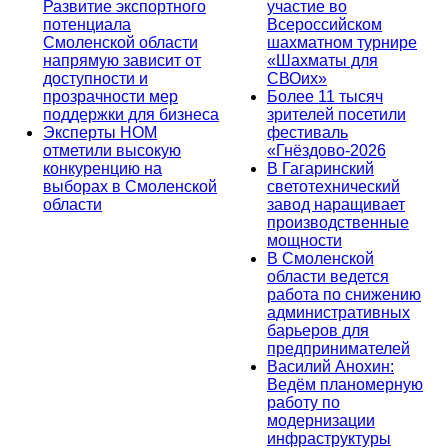
Развитие экспортного
участие во
потенциала
Всероссийском
Смоленской области
шахматном турнире
напрямую зависит от
«Шахматы для
доступности и
СВОих»
прозрачности мер
Более 11 тысяч
поддержки для бизнеса
зрителей посетили
Эксперты НОМ
фестиваль
отметили высокую
«Гнёздово-2026
конкуренцию на
В Гагаринский
выборах в Смоленской
светотехнический
области
завод наращивает
производственные
мощности
В Смоленской
области ведется
работа по снижению
административных
барьеров для
предпринимателей
Василий Анохин:
Ведём планомерную
работу по
модернизации
инфраструктуры