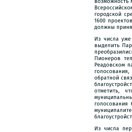
возможность 
Всероссийск
городской ср
1600 проекто
должны принят
Из числа уже
выделить Пар
преобразилис
Пионеров теп
Реадовском п
голосования,
обратной связ
благоустройс
отметить, ч
муниципальны
голосования 
муниципалитет
благоустройс
Из числа пе