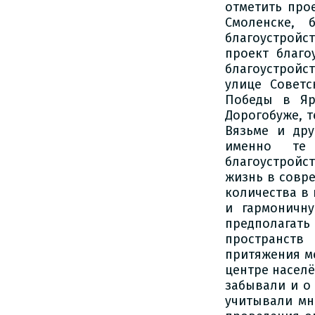
отметить про
Смоленске, 
благоустройс
проект благо
благоустройс
улице Совет
Победы в Яр
Дорогобуже, 
Вязьме и дру
именно те 
благоустройс
жизнь в совр
количества в
и гармоничн
предполагать
пространств
притяжения ме
центре населё
забывали и о
учитывали мн