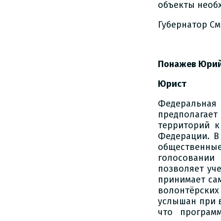
объекты необ
Губернатор С
Понажев Юрий
Юрист
Федеральная 
предполагае
территорий к
Федерации. В
общественные
голосовании 
позволяет уч
принимает сам
волонтёрских
услышан при в
что програм