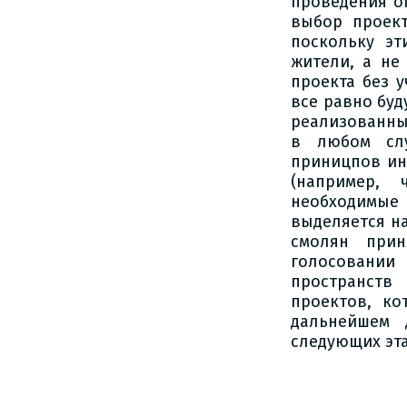
проведения о
выбор проект
поскольку э
жители, а не
проекта без 
все равно бу
реализованны
в любом слу
приницпов ин
(например, 
необходимые
выделяется н
смолян прин
голосовании
пространств
проектов, ко
дальнейшем 
следующих эт