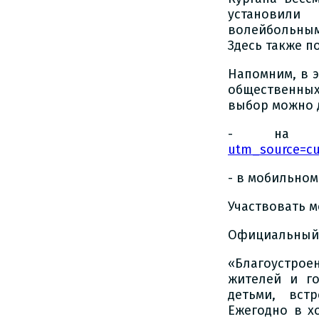
установили
волейбольным
Здесь также 
Напомним, в э
общественных
выбор можно д
- на п
utm_source=cu
- в мобильном
Участвовать м
Официальный 
«Благоустро
жителей и го
детьми, вст
Ежегодно в х