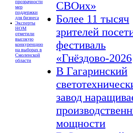
прозрачности
СВОих»
мер
поддержки
Более 11 тысяч
для бизнеса
Эксперты
зрителей посет
НОМ
отметили
высокую
фестиваль
конкуренцию
на выборах в
«Гнёздово-2026
Смоленской
области
В Гагаринский
светотехническ
завод наращива
производствен
мощности