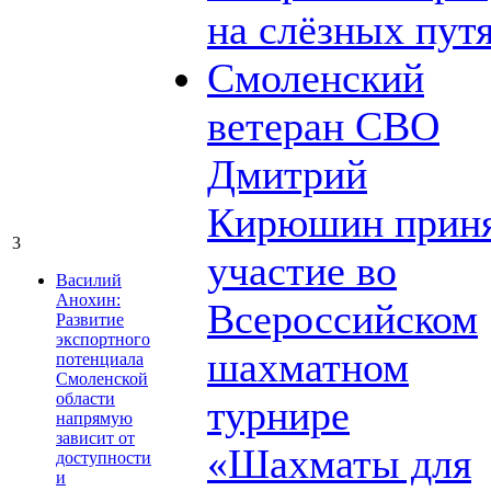
на слёзных пут
Смоленский
ветеран СВО
Дмитрий
Кирюшин прин
3
участие во
Василий
Анохин:
Всероссийском
Развитие
экспортного
шахматном
потенциала
Смоленской
области
турнире
напрямую
зависит от
«Шахматы для
доступности
и