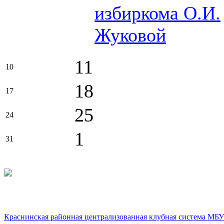
избиркома О.И.
Жуковой
11
10
18
17
25
24
1
31
Краснинская районная централизованная клубная система МБУ