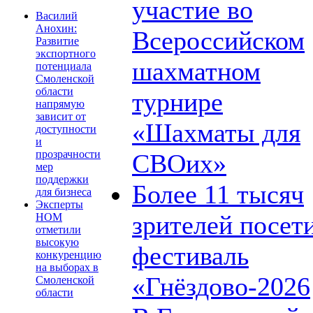
участие во
Василий
Анохин:
Всероссийском
Развитие
экспортного
шахматном
потенциала
Смоленской
области
турнире
напрямую
зависит от
«Шахматы для
доступности
и
прозрачности
СВОих»
мер
поддержки
Более 11 тысяч
для бизнеса
Эксперты
зрителей посет
НОМ
отметили
высокую
фестиваль
конкуренцию
на выборах в
«Гнёздово-2026
Смоленской
области