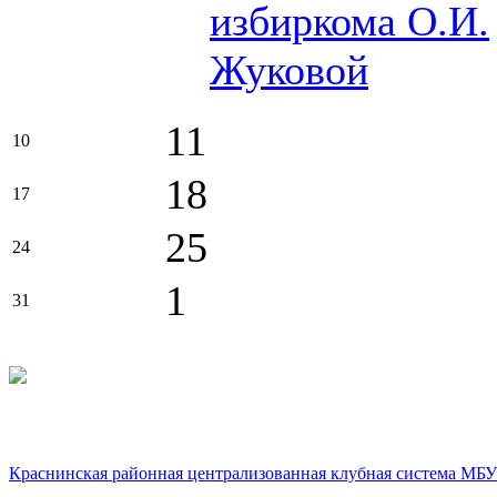
избиркома О.И.
Жуковой
11
10
18
17
25
24
1
31
Краснинская районная централизованная клубная система МБУ