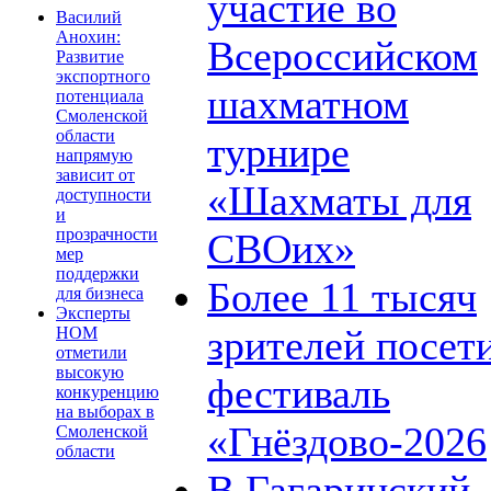
участие во
Василий
Анохин:
Всероссийском
Развитие
экспортного
шахматном
потенциала
Смоленской
области
турнире
напрямую
зависит от
«Шахматы для
доступности
и
прозрачности
СВОих»
мер
поддержки
Более 11 тысяч
для бизнеса
Эксперты
зрителей посет
НОМ
отметили
высокую
фестиваль
конкуренцию
на выборах в
«Гнёздово-2026
Смоленской
области
В Гагаринский