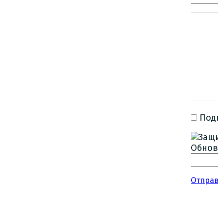
Под
Обнов
Отпра