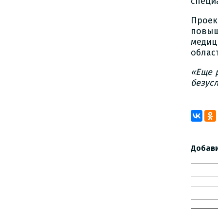
специ
Проек
повыш
медиц
област
«Еще 
безус
Добав