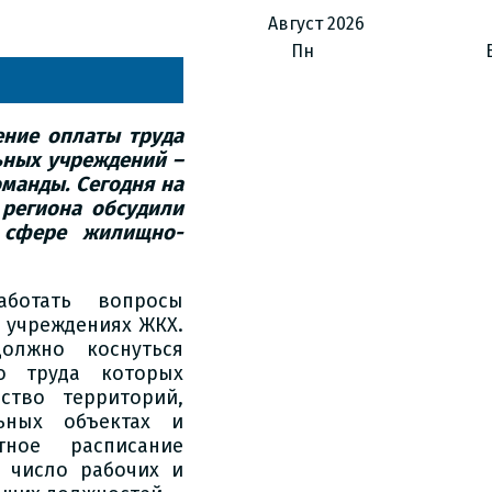
Август
2026
Пн
ние оплаты труда
ьных учреждений –
манды. Сегодня на
 региона обсудили
в сфере жилищно-
аботать вопросы
 учреждениях ЖКХ.
олжно коснуться
го труда которых
йство территорий,
ьных объектах и
ное расписание
 число рабочих и