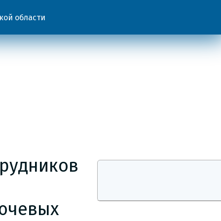
кой области
трудников
лючевых