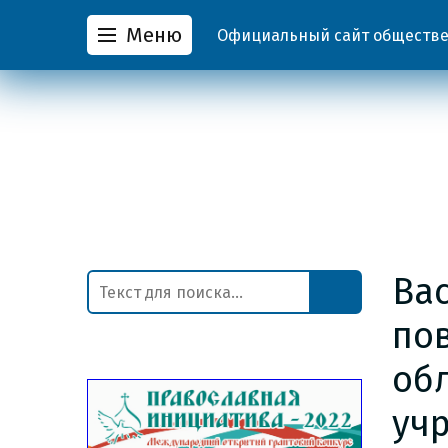
Меню
Официальный сайт обществен
Ва
по
об
уч