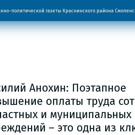
но-политической газеты Краснинского района Смоленс
силий Анохин: Поэтапное
вышение оплаты труда со
ластных и муниципальных
реждений – это одна из к