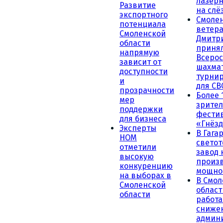
лазерн
Развитие
на слё
экспортного
Смоле
потенциала
ветера
Смоленской
Дмитр
области
принял
напрямую
Всеро
зависит от
шахма
доступности
турни
и
для СВ
прозрачности
Более 
мер
зрител
поддержки
фести
для бизнеса
«Гнёзд
Эксперты
В Гага
НОМ
светот
отметили
завод
высокую
произ
конкуренцию
мощно
на выборах в
В Смол
Смоленской
област
области
работа
сниже
админ