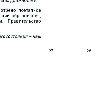
ящих должностей.
отрено поэтапное
ений образования,
ы. Правительство
агосостояния – наш
27
28