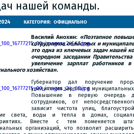
дач нашей команды.
.2024
КАТЕГОРИЯ:
ОФИЦИАЛЬНО
Василий Анохин:
«Поэтапное повыше
сотрудников областных и муниципал
это одна из ключевых задач нашей ко
очередном заседании Правительства
увеличение зарплат работников 
нального хозяйства».
Губернатор дал поручение прор
увеличения зарплат в муниципальных
Повышение в первую очередь д
сотрудников, от непосредственно
зависит чистота улиц, благоустро
чие света, воды и тепла в домах, социал
приятиях. Вместе с тем поменяется штат
нальных организаций, что позволит расширить