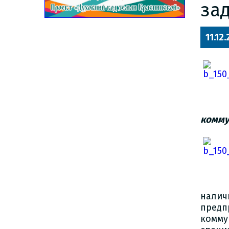
за
11.12
комму
нали
пред
комму