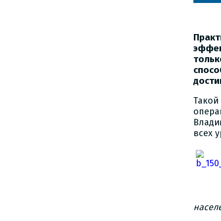
Прак
эффек
тольк
спосо
дости
Такой
опер
Влади
всех у
насел