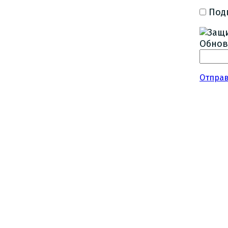
Под
Обнов
Отпра