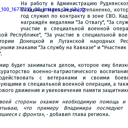
На работу в Администрацию Руднянско
Владимир Николаевич Степаненко, котор
год служил по контракту в зоне СВО. Ка
награждён медалями "За Отвагу", "За служ
участие в специальной военной опер
кой Республике", "За участие в специальной во
тории Донецкой и Луганской народных Респ
дными знаками "За службу на Кавказе" и "Участник
.
мир будет заниматься делом, которое ему близк
кураторство военно-патриотического воспитани
модействовать с ветеранами и своими боев
вующими в специальной военной операции, а так
ового движения и увековечения памяти защитник
воей стороны окажем необходимую помощь и 
итываю, что примеру Владимира последуют 
вшиеся с фронта»,
- добавил глава региона.