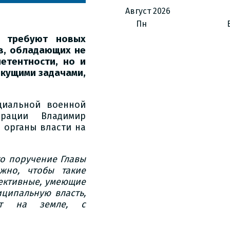
Август
2026
Пн
а требуют новых
в, обладающих не
етентности, но и
екущими задачами,
циальной военной
ерации Владимир
 органы власти на
то поручение Главы
жно, чтобы такие
ективные, умеющие
ципальную власть,
ает на земле, с