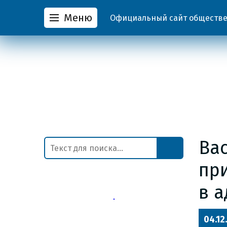
Меню
Официальный сайт обществен
Ва
пр
в 
04.12