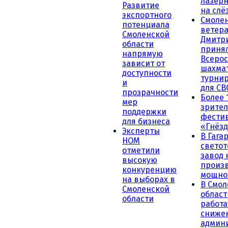
лазерн
Развитие
на слё
экспортного
Смоле
потенциала
ветера
Смоленской
Дмитр
области
принял
напрямую
Всеро
зависит от
шахма
доступности
турни
и
для СВ
прозрачности
Более 
мер
зрител
поддержки
фести
для бизнеса
«Гнёзд
Эксперты
В Гага
НОМ
светот
отметили
завод
высокую
произ
конкуренцию
мощно
на выборах в
В Смол
Смоленской
област
области
работа
сниже
админ