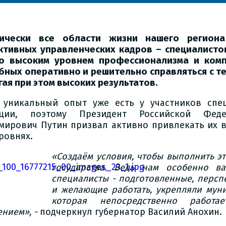
тически все области жизни нашего регион
тивных управленческих кадров – специалисто
о высоким уровнем профессионализма и комп
бных оперативно и решительно справляться с т
гая при этом высоких результатов.
 уникальный опыт уже есть у участников спе
ации, поэтому Президент Российской Фед
мирович Путин призвал активно привлекать их в
ровнях.
«Создаём условия, чтобы выполнить э
государства. Ведь нам особенно ва
специалисты - подготовленные, персп
и желающие работать, укрепляли муни
которая непосредственно работ
ением», -
подчеркнул губернатор Василий Анохин.