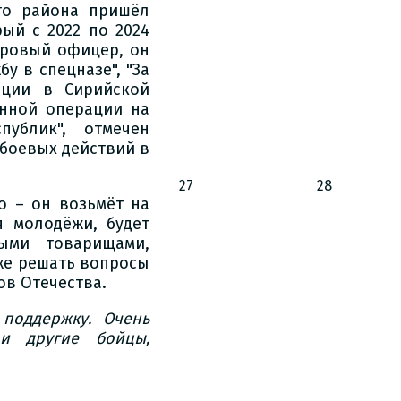
го района пришёл
ый с 2022 по 2024
дровый офицер, он
бу в спецназе", "За
ации в Сирийской
енной операции на
ублик", отмечен
 боевых действий в
27
28
о – он возьмёт на
я молодёжи, будет
ыми товарищами,
же решать вопросы
ов Отечества.
поддержку. Очень
и другие бойцы,