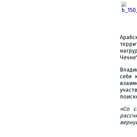
Арабс
терри
нагру
Чечне"
Влади
себя 
взаи
участ
поиск
«Со с
рассч
верну