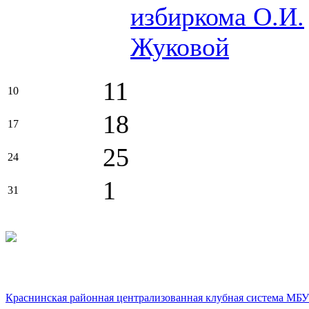
избиркома О.И.
Жуковой
11
10
18
17
25
24
1
31
Краснинская районная централизованная клубная система МБУ