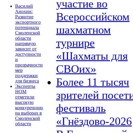
участие во
Василий
Анохин:
Всероссийском
Развитие
экспортного
шахматном
потенциала
Смоленской
области
турнире
напрямую
зависит от
«Шахматы для
доступности
и
прозрачности
СВОих»
мер
поддержки
Более 11 тысяч
для бизнеса
Эксперты
зрителей посет
НОМ
отметили
высокую
фестиваль
конкуренцию
на выборах в
«Гнёздово-2026
Смоленской
области