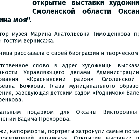
открытие выставки художн
Смоленской области Окса
ина моя".
тор музея Марина Анатольевна Тимощенкова пр
н гостям вернисажа.
ница рассказала о своей биографии и творческом 
тственное слово в адрес художницы высказ
нности Управляющего делами Администрации
зования «Краснинский район» Смоленской
ьевна Божкова, Глава муниципального образо
ения, заведующая детским садом «Родничок» Вал
ренкова.
кальным подарком для Оксаны Викторовны
нении Вадима Прохорова.
жи, натюрморты, портреты затронули самые пота
посетителей вернисажа. Открытие выставки 