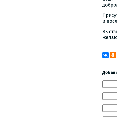
добро
Прису
и пос
Выста
желаю
Добав