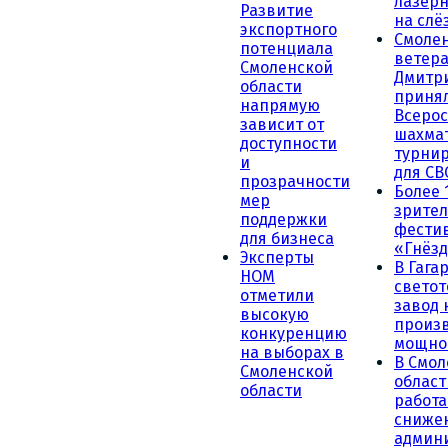
лазерн
Развитие
на слё
экспортного
Смоле
потенциала
ветера
Смоленской
Дмитр
области
принял
напрямую
Всеро
зависит от
шахма
доступности
турни
и
для СВ
прозрачности
Более 
мер
зрител
поддержки
фести
для бизнеса
«Гнёзд
Эксперты
В Гага
НОМ
светот
отметили
завод
высокую
произ
конкуренцию
мощно
на выборах в
В Смол
Смоленской
област
области
работа
сниже
админ