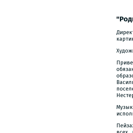
"Род
Дирек
карти
Худож
Приве
обяза
обра
Васил
посел
Несте
Музы
испол
Пейза
всех 