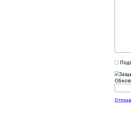
Под
Обнов
Отпра