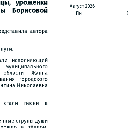
ицы, уроженки
Август
2026
ны Борисовой
Пн
едставила автора
пути.
али исполняющий
 муниципального
 области Жанна
вания городского
ентина Николаевна
 стали песни в
енные струны души
прошло в тёплом,