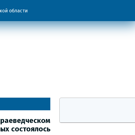
кой области
краеведческом
вых состоялось