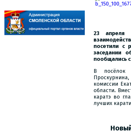
23 апреля 
взаимодейст
посетили с 
заседании о
пообщались с
В посёлок 
Проскурнина
комиссии Ека
области. Вме
каратэ во гл
лучших карати
Новый