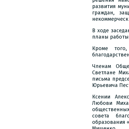
решения наи
развития мун
граждан, за
некоммерческ
В ходе засед
планы работы
Кроме того,
благодарстве
Членам Обще
Светлане Ми
письма предс
Юрьевича Пес
Ксении Алек
Любови Миха
общественных
совета благ
образования 
Мищенко.