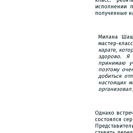
класс: ребя
исполнении п
полученные н
Милана Шаш
мастер-клас
карате, кото
здорово. Я
принимаю уч
поэтому оче
добиться от
настоящих м
организовал 
Однако встре
состоялся се
Представител
ставить перед