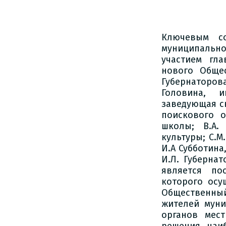
Ключевым со
муниципальн
участием гл
нового Общес
Губернаторов
Головина, и
заведующая ск
поискового о
школы; В.А.
культуры; С.
И.А Субботина
И.Л. Губерна
является по
которого осу
Общественный
жителей муни
органов мес