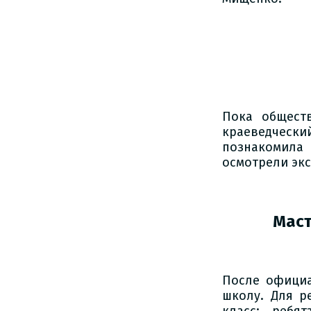
Пока общест
краеведчески
познакомила 
осмотрели эк
Маст
После официа
школу. Для р