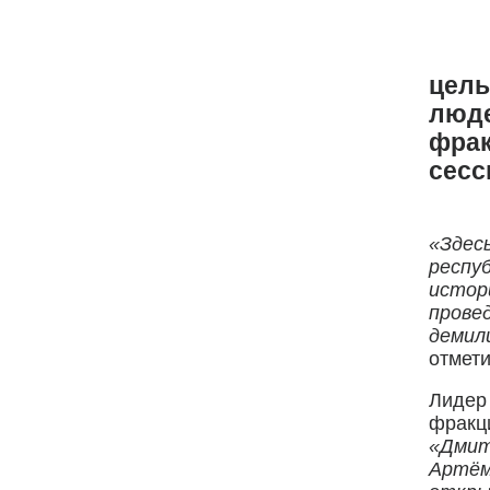
цель
люд
фра
сесс
«Здес
респу
истор
прове
демил
отмет
Лидер
фракц
«Дмит
Артём