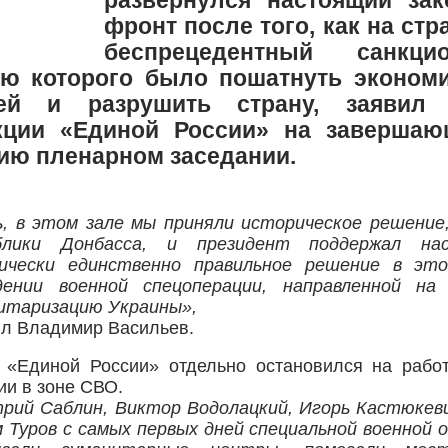
развернулся настоящий за
фронт после того, как на ст
беспрецедентный санкци
ю которого было пошатнуть экономи
ей и разрушить страну, заявил 
кции «Единой России» на заверша
ию пленарном заседании.
ь, в этом зале мы приняли историческое решение
блики Донбасса, и президент поддержал на
ически единственно правильное решение в это
дении военной спецоперации, направленной на
итаризацию Украины»,
ил Владимир Васильев.
 «Единой России»​ отдельно остановился на рабо
ии в зоне СВО.
рий Саблин, Виктор Водолацкий, Игорь Кастюкеви
 Туров с самых первых дней специальной военной 