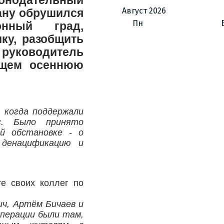
конодательный
Август
2026
рану обрушился
Пн
онный град,
ку, разобщить
руководитель
ющем осеннюю
, когда поддержали
с. Было принято
й обстановке - о
 денацификацию и
те своих коллег по
ч, Артём Бичаев и
операции были там,