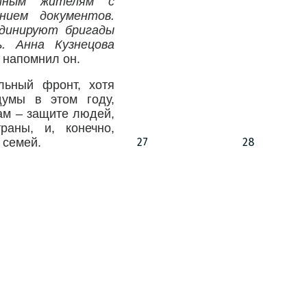
стным жителям с
нием документов.
рдинируют бригады
. Анна Кузнецова
 напомнил он.
льный фронт, хотя
думы в этом году,
ам – защите людей,
раны, и, конечно,
семей.​
27
28