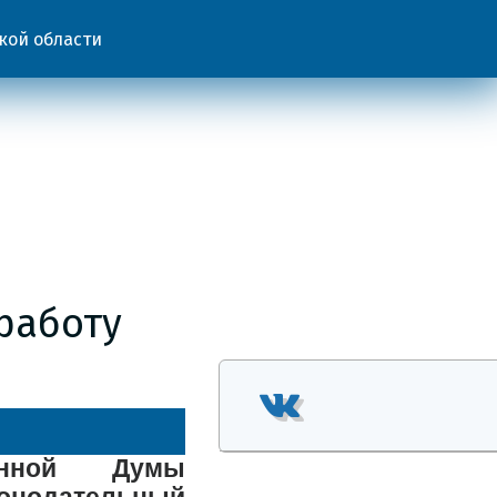
кой области
работу
енной Думы