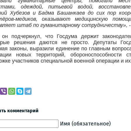
ывали гуманитарные центры, помогали ме
ктами, одеждой, питьевой водой, восстановле
ий Хубезов и Бадма Башанкаев до сих пор коо
тёров-медиков, оказывают медицинскую помощь
авляет штаб по гуманитарному сотрудничеству»,
-
 он подчеркнул, что Госдума держит законодате
орые решения даются не просто.​ Депутаты Гос
мая законы, выразили единение по главным вопрос
рации новых территорий, обороноспособности ст
жке участников специальной военной операции и их 
ить комментарий
Имя (обязательное)