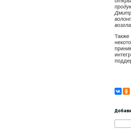
откр
проду
Дмитр
волон
возгл
Также
некот
прини
интег
поддер
Добав