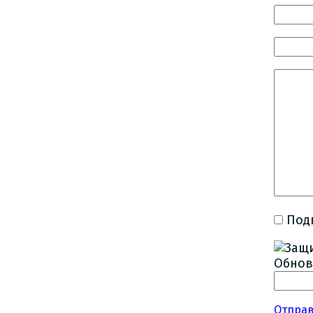
Под
Обнов
Отпра