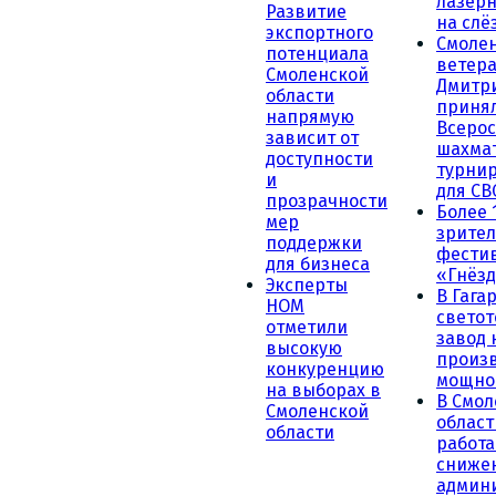
лазерн
Развитие
на слё
экспортного
Смоле
потенциала
ветера
Смоленской
Дмитр
области
принял
напрямую
Всеро
зависит от
шахма
доступности
турни
и
для СВ
прозрачности
Более 
мер
зрител
поддержки
фести
для бизнеса
«Гнёзд
Эксперты
В Гага
НОМ
светот
отметили
завод
высокую
произ
конкуренцию
мощно
на выборах в
В Смол
Смоленской
област
области
работа
сниже
админ