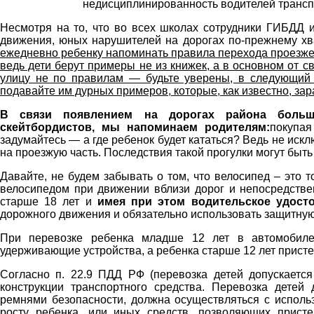
недисциплинированность водителей трансп
Несмотря на то, что во всех школах сотрудники ГИБДД 
движения, юных нарушителей на дорогах по-прежнему хв
ежедневно ребенку напоминать правила перехода проезже
ведь дети берут примеры не из книжек, а в основном от с
улицу не по правилам — будьте уверены, в следующий р
подавайте им дурных примеров, которые, как известно, зар
В связи появлением на дорогах района большо
скейтбордистов, мы напоминаем родителям:
покупая
задумайтесь — а где ребенок будет кататься? Ведь не иск
на проезжую часть. Последствия такой прогулки могут быт
Давайте, не будем забывать о том, что велосипед – это
велосипедом при движении вблизи дорог и непосредствен
старше 18 лет и
имея при этом водительское удост
дорожного движения и обязательно использовать защитну
При перевозке ребенка младше 12 лет в автомобиле,
удерживающие устройства, а ребенка старше 12 лет прист
Согласно п. 22.9 ПДД РФ (перевозка детей допускается
конструкции транспортного средства. Перевозка детей 
ремнями безопасности, должна осуществляться с исполь
росту ребенка, или иных средств, позволяющих прист