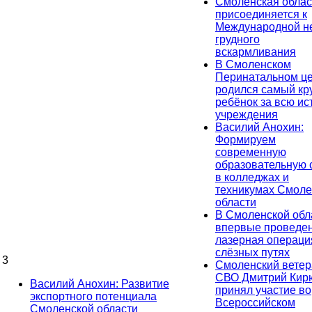
Смоленская облас
присоединяется к
Международной н
грудного
вскармливания
В Смоленском
Перинатальном ц
родился самый кр
ребёнок за всю и
учреждения
Василий Анохин:
Формируем
современную
образовательную 
в колледжах и
техникумах Смоле
области
В Смоленской обл
впервые проведе
лазерная операци
слёзных путях
3
Смоленский ветер
СВО Дмитрий Ки
Василий Анохин: Развитие
принял участие во
экспортного потенциала
Всероссийском
Смоленской области