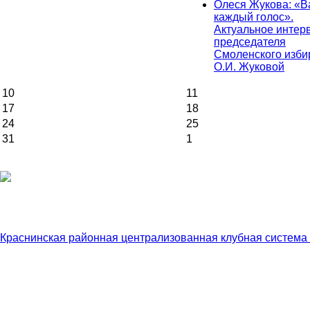
Олеся Жукова: «
каждый голос».
Актуальное интер
председателя
Смоленского изби
О.И. Жуковой
10
11
17
18
24
25
31
1
Краснинская районная централизованная клубная система