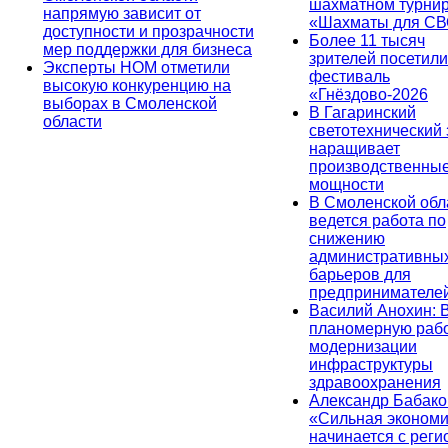
шахматном турни
напрямую зависит от
«Шахматы для СВ
доступности и прозрачности
Более 11 тысяч
мер поддержки для бизнеса
зрителей посетили
Эксперты НОМ отметили
фестиваль
высокую конкуренцию на
«Гнёздово-2026
выборах в Смоленской
В Гагаринский
области
светотехнический
наращивает
производственны
мощности
В Смоленской обл
ведется работа по
снижению
административны
барьеров для
предпринимателе
Василий Анохин: 
планомерную рабо
модернизации
инфраструктуры
здравоохранения
Александр Бабако
«Сильная экономи
начинается с реги