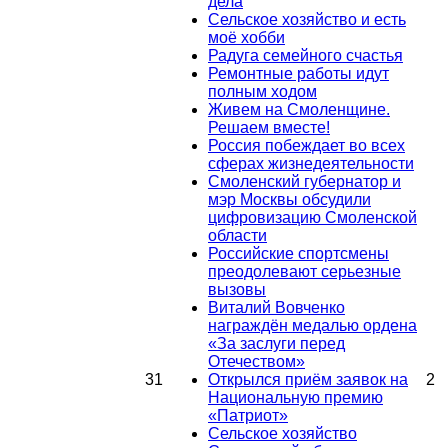
дела
Сельское хозяйство и есть
моё хобби
Радуга семейного счастья
Ремонтные работы идут
полным ходом
Живем на Смоленщине.
Решаем вместе!
Россия побеждает во всех
сферах жизнедеятельности
Смоленский губернатор и
мэр Москвы обсудили
цифровизацию Смоленской
области
Российские спортсмены
преодолевают серьезные
вызовы
Виталий Вовченко
награждён медалью ордена
«За заслуги перед
Отечеством»
31
Открылся приём заявок на
2
Национальную премию
«Патриот»
Сельское хозяйство