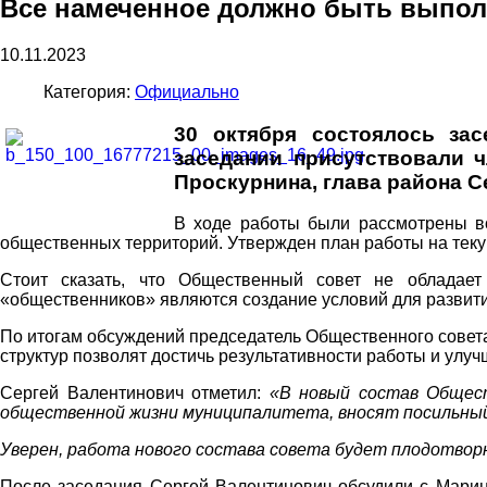
Все намеченное должно быть выпо
10.11.2023
Категория:
Официально
30 октября состоялось зас
заседании присутствовали 
Проскурнина, глава района 
В ходе работы были рассмотрены во
общественных территорий. Утвержден план работы на теку
Стоит сказать, что Общественный совет не обладает
«общественников» являются создание условий для развити
По итогам обсуждений председатель Общественного совета
структур позволят достичь результативности работы и улу
Сергей Валентинович отметил:
«В новый состав Общес
общественной жизни муниципалитета, вносят посильный л
Уверен, работа нового состава совета будет плодотвор
После заседания Сергей Валентинович обсудили с Марин