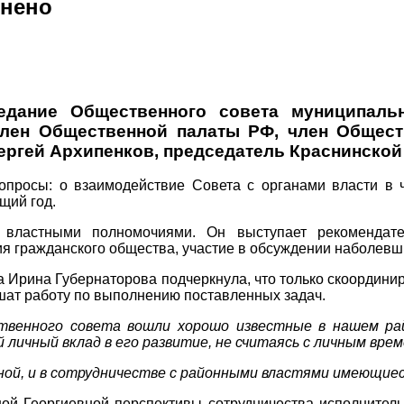
лнено
едание Общественного совета муниципальн
член Общественной палаты РФ, член Общес
Сергей Архипенков, председатель Краснинско
просы: о взаимодействие Совета с органами власти в ч
щий год.
 властными полномочиями. Он выступает рекомендате
я гражданского общества, участие в обсуждении наболевш
 Ирина Губернаторова подчеркнула, что только скоордини
чшат работу по выполнению поставленных задач.
твенного совета вошли хорошо известные в нашем ра
ичный вклад в его развитие, не считаясь с личным врем
ной, и в сотрудничестве с районными властями имеющие
ой Георгиевной перспективы сотрудничества исполнител