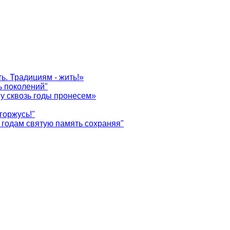
ь. Традициям - жить!»
ь поколений"
у сквозь годы пронесем»
горжусь!"
годам святую память сохраняя"