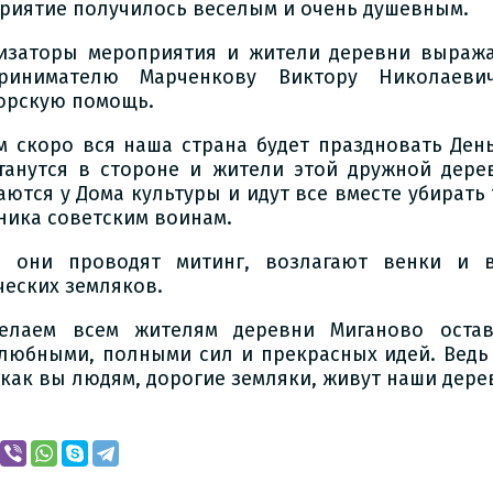
риятие получилось веселым и очень душевным.
изаторы мероприятия и жители деревни выража
принимателю Марченкову Виктору Николаеви
орскую помощь.
м скоро вся наша страна будет праздновать Ден
танутся в стороне и жители этой дружной дере
аются у Дома культуры и идут все вместе убират
ника советским воинам.
 они проводят митинг, возлагают венки и 
ческих земляков.
лаем всем жителям деревни Миганово остав
любными, полными сил и прекрасных идей. Ведь
 как вы людям, дорогие земляки, живут наши дере