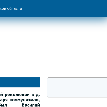
кой области
ой революции
в д.
Заря коммунизма»,
был Василий