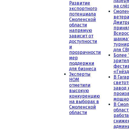
лазерн
Развитие
на слё
экспортного
Смоле
потенциала
ветера
Смоленской
Дмитр
области
принял
напрямую
Всеро
зависит от
шахма
доступности
турни
и
для СВ
прозрачности
Более 
мер
зрител
поддержки
фести
для бизнеса
«Гнёзд
Эксперты
В Гага
НОМ
светот
отметили
завод
высокую
произ
конкуренцию
мощно
на выборах в
В Смол
Смоленской
област
области
работа
сниже
админ