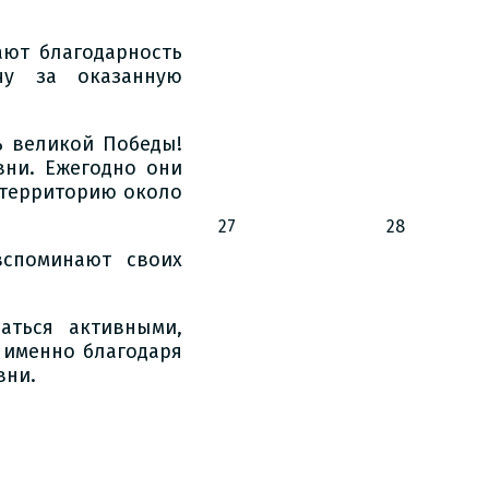
ют благодарность
чу за оказанную
ь великой Победы!
вни. Ежегодно они
ь территорию около
27
28
вспоминают своих
аться активными,
 именно благодаря
вни.