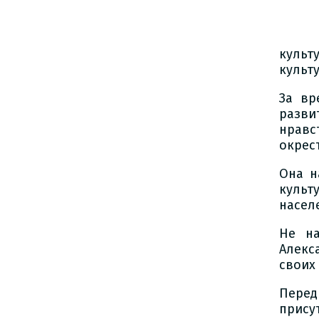
культ
культ
За вр
разви
нравс
окрес
Она н
культ
насел
Не на
Алекс
своих
Пере
прису