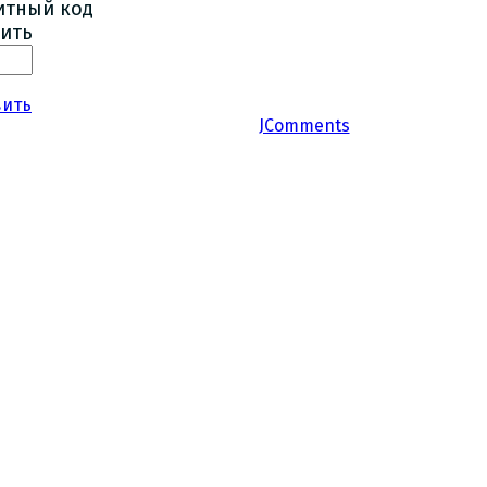
ить
вить
JComments