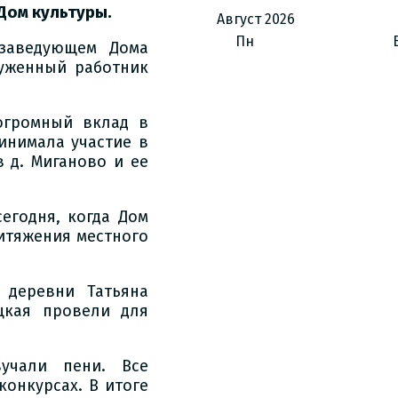
Дом культуры.
Август
2026
Пн
заведующем Дома
луженный работник
огромный вклад в
инимала участие в
 д. Миганово и ее
егодня, когда Дом
ритяжения местного
 деревни Татьяна
цкая провели для
учали пени. Все
онкурсах. В итоге