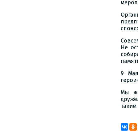
мероп
Орган
пред
спонс
Совсе
Не ос
собир
памят
9 Мая
герои
Мы же
друже
таким