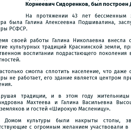
Корнеевич
Сидоренков, был построен 
На протяжении 43 лет бессменным 
ура была Галина Алексеевна Подшивалина, зас
уры РСФСР.
емя своей работы Галина Николаевна внесла 
тие культурных традиций Краснинской земли, пр
твенном воспитании подрастающего поколения в
тностей.
астолько смогла сплотить население, что даже с
уры не работает, его здание является центром п
ения.
рушая традиции, и в этом году жительницы
андровна Махтеева и Галина Васильевна Высо
 земляков и гостей «Широкую Масленицу».
д Домом культуры были накрыты столы, зв
тствующие с огромным желанием участвовали в к